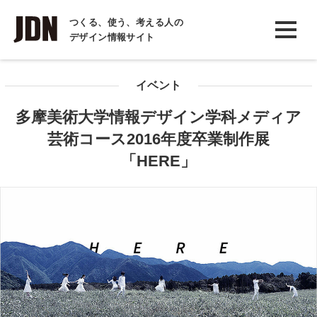
INTERVIEW
つくる、使う、考える人の
デザイン情報サイト
インタビュー
REPORT
イベント
レポート
多摩美術大学情報デザイン学科メディア
COLUMN
芸術コース2016年度卒業制作展
コラム
「HERE」