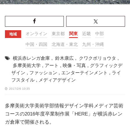
オンライン
東京都
関東
近畿
中部
地域
中国・四国
北海道・東北
九州・沖縄
横浜赤レンガ倉庫
,
鈴木康広
,
クワクボリョウタ
,
多摩美術大学
,
アート
,
映像・写真
,
グラフィックデ
ザイン
,
ファッション
,
エンターテインメント
,
ライ
フスタイル
,
メディアデザイン
2017/2/6 10:35
多摩美術大学美術学部情報デザイン学科メディア芸術
コースの2016年度卒業制作展「HERE」が横浜赤レン
ガ倉庫で開催される。