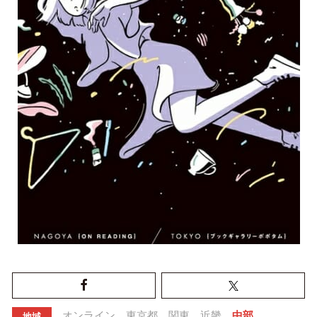
オンライン
東京都
関東
近畿
中部
地域