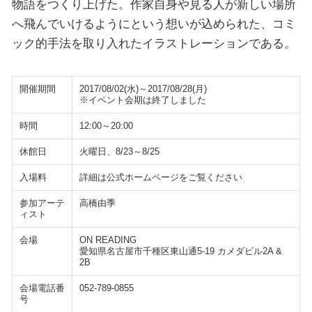
物語をつくり上げた。作家自身や見る人が新しい場所
へ飛んでいけるようにという想いが込められた、コミ
ック的手法を取り入れたイラストレーションである。
開催期間
2017/08/02(水)～2017/08/28(月)
※イベント会期は終了しました
時間
12:00～20:00
休館日
火曜日、8/23～8/25
入場料
詳細は公式ホームページをご覧ください
参加アーテ
高橋由季
ィスト
会場
ON READING
愛知県名古屋市千種区東山通5-19 カメダビル2A &
2B
会場電話番
052-789-0855
号