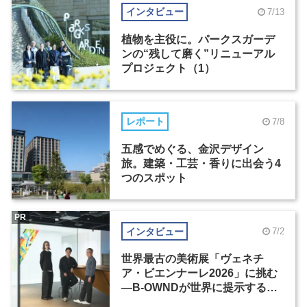
インタビュー
7/13
植物を主役に。パークスガーデ
ンの“残して磨く”リニューアル
プロジェクト（1）
レポート
7/8
五感でめぐる、金沢デザイン
旅。建築・工芸・香りに出会う4
つのスポット
PR
インタビュー
7/2
世界最古の美術展「ヴェネチ
ア・ビエンナーレ2026」に挑む
―B-OWNDが世界に提示する美
の基準とは？（前編）