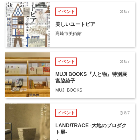
イベント
8/7
美しいユートピア
高崎市美術館
イベント
8/7
MUJI BOOKS『人と物』特別展
宮脇綾子
MUJI BOOKS
イベント
8/7
LAND/TRACE -大地のプロダク
ト展-