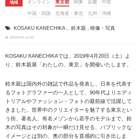
オンライン
東京都
関東
近畿
中部
地域
中国・四国
北海道・東北
九州・沖縄
KOSAKU KANECHIKA
,
鈴木親
,
映像・写真
2019/4/15 10:35
KOSAKU KANECHIKAでは、2019年4月20日（土）よ
り、鈴木親展「わたしの、東京」を開催いたします。
鈴木親は国内外の雑誌で作品を発表し、日本を代表す
るフォトグラファーの一人として、90年代よりエディ
トリアルやファッション・フォトの最前線で活躍して
きました。世界中のクリエイターを魅了する東京とい
う街、著名人、有名メゾンから若手のモデルまで。鈴
木の写真はその対象が一瞬だけ見せる、パブリックな
イメージとは別の、奥の部分を直感的に引き出しま