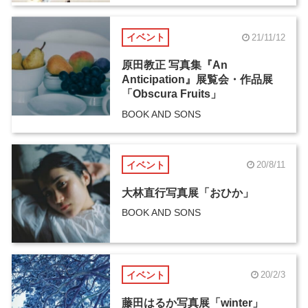
イベント
21/11/12
原田教正 写真集『An
Anticipation』展覧会・作品展
「Obscura Fruits」
BOOK AND SONS
イベント
20/8/11
大林直行写真展「おひか」
BOOK AND SONS
イベント
20/2/3
藤田はるか写真展「winter」