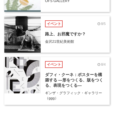
OFS GALLERY
イベント
8/5
路上、お邪魔ですか？
金沢21世紀美術館
イベント
8/4
ダフィ・クーネ：ポスターを構
築する ―形をつくる、版をつく
る、表現をつくる―
ギンザ・グラフィック・ギャラリー
（ggg）