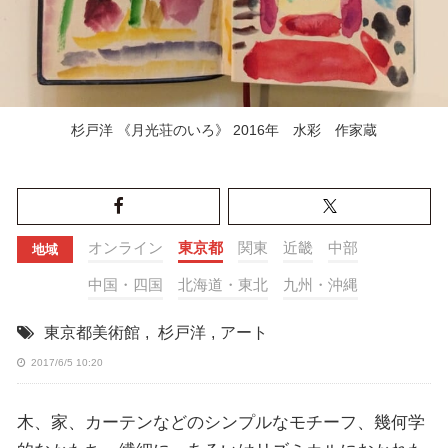
杉戸洋 《月光荘のいろ》 2016年 水彩 作家蔵
オンライン
東京都
関東
近畿
中部
地域
中国・四国
北海道・東北
九州・沖縄
東京都美術館
,
杉戸洋
,
アート
2017/6/5 10:20
木、家、カーテンなどのシンプルなモチーフ、幾何学