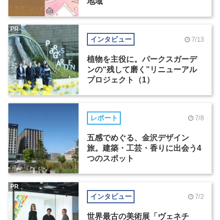
地域
PR
インタビュー
7/13
植物を主役に。パークスガーデ
ンの“残して磨く”リニューアル
プロジェクト（1）
レポート
7/8
五感でめぐる、金沢デザイン
旅。建築・工芸・香りに出会う4
つのスポット
PR
インタビュー
7/2
世界最古の美術展「ヴェネチ