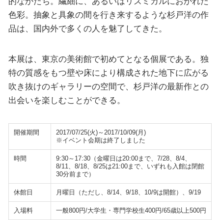
的なかたち。繊細に、あるいはリズミカルにおかれた
色彩。抽象と具象の間を行き来するような杉戸洋の作
品は、国内外で多くの人を魅了してきた。
本展は、東京の美術館で初めてとなる個展である。独
特の質感をもつ壁や床により構成された地下に広がる
吹き抜けのギャラリーの空間で、杉戸洋の最新作との
出会いを楽しむことができる。
開催期間
2017/07/25(火)～2017/10/09(月)
※イベント会期は終了しました
時間
9:30～17:30（金曜日は20:00まで、7/28、8/4、
8/11、8/18、8/25は21:00まで、いずれも入館は閉館
30分前まで）
休館日
月曜日（ただし、8/14、9/18、10/9は開館）、9/19
入場料
一般800円/大学生・専門学校生400円/65歳以上500円