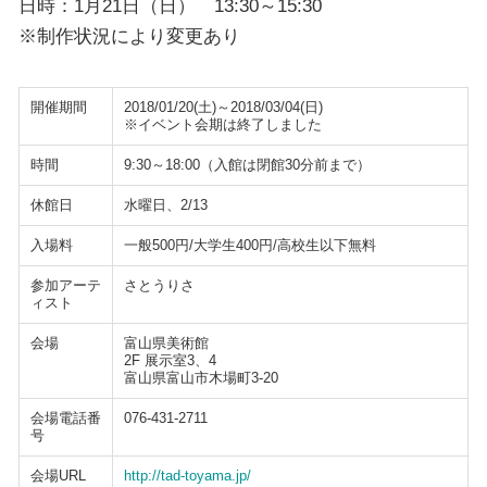
日時：1月21日（日） 13:30～15:30
※制作状況により変更あり
開催期間
2018/01/20(土)～2018/03/04(日)
※イベント会期は終了しました
時間
9:30～18:00（入館は閉館30分前まで）
休館日
水曜日、2/13
入場料
一般500円/大学生400円/高校生以下無料
参加アーテ
さとうりさ
ィスト
会場
富山県美術館
2F 展示室3、4
富山県富山市木場町3-20
会場電話番
076-431-2711
号
会場URL
http://tad-toyama.jp/