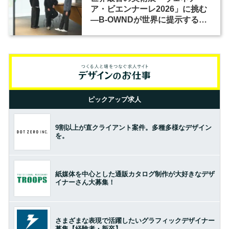
ア・ビエンナーレ2026」に挑む
―B-OWNDが世界に提示する美
の基準とは？（前編）
ピックアップ求人
9割以上が直クライアント案件。多種多様なデザイン
を。
紙媒体を中心とした通販カタログ制作が大好きなデザ
イナーさん大募集！
さまざまな表現で活躍したいグラフィックデザイナー
募集【経験者・新卒】