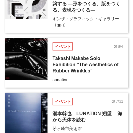
築する ―形をつくる、版をつく
る、表現をつくる―
ギンザ・グラフィック・ギャラリー
（ggg）
イベント
8/4
Takashi Makabe Solo
Exhibition “The Aesthetics of
Rubber Wrinkles”
sonatine
イベント
7/31
瀧本幹也 LUNATION 朔望 ―海
から天体を読む
茅ヶ崎市美術館