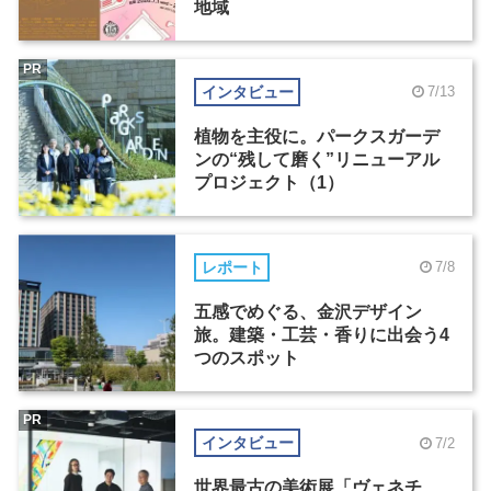
地域
PR
インタビュー
7/13
植物を主役に。パークスガーデ
ンの“残して磨く”リニューアル
プロジェクト（1）
レポート
7/8
五感でめぐる、金沢デザイン
旅。建築・工芸・香りに出会う4
つのスポット
PR
インタビュー
7/2
世界最古の美術展「ヴェネチ