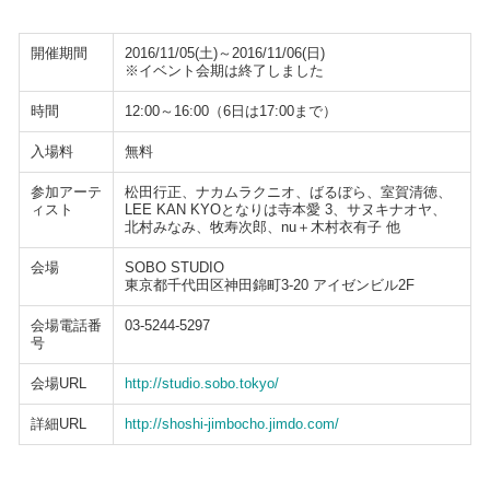
開催期間
2016/11/05(土)～2016/11/06(日)
※イベント会期は終了しました
時間
12:00～16:00（6日は17:00まで）
入場料
無料
参加アーテ
松田行正、ナカムラクニオ、ばるぼら、室賀清徳、
ィスト
LEE KAN KYOとなりは寺本愛 3、サヌキナオヤ、
北村みなみ、牧寿次郎、nu＋木村衣有子 他
会場
SOBO STUDIO
東京都千代田区神田錦町3-20 アイゼンビル2F
会場電話番
03-5244-5297
号
会場URL
http://studio.sobo.tokyo/
詳細URL
http://shoshi-jimbocho.jimdo.com/