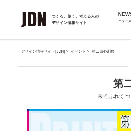
NEW
つくる、使う、考える人の
ニュー
デザイン情報サイト
デザイン情報サイト[JDN]
>
イベント
>
第二回心刷祭
第
来て ふれて 