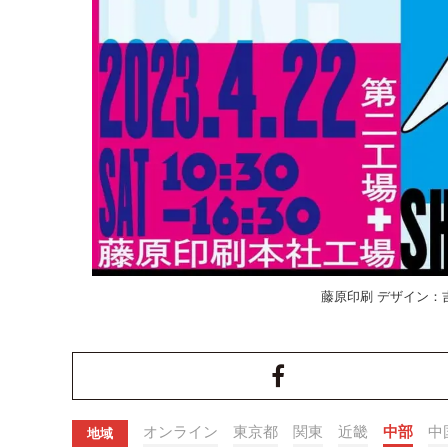
藤原印刷 デザイン：
オンライン
東京都
関東
近畿
中部
中
地域