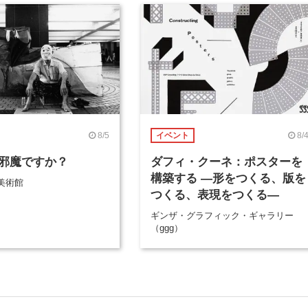
8/5
8/
イベント
邪魔ですか？
ダフィ・クーネ：ポスターを
構築する ―形をつくる、版を
美術館
つくる、表現をつくる―
ギンザ・グラフィック・ギャラリー
（ggg）