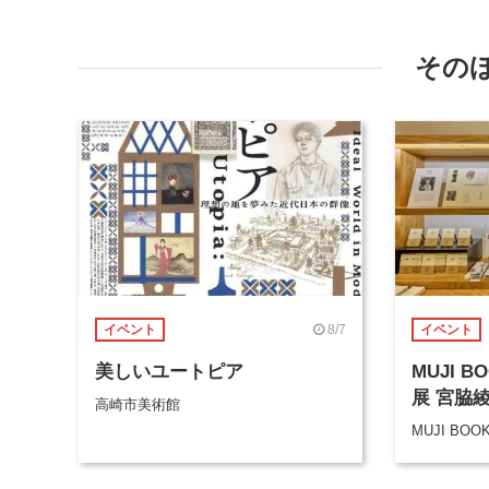
その
8/7
イベント
イベント
美しいユートピア
MUJI 
展 宮脇
高崎市美術館
MUJI BOO