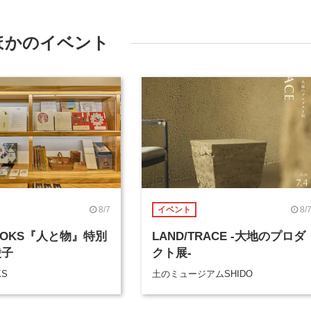
ほかのイベント
8/7
8/
イベント
BOOKS『人と物』特別
LAND/TRACE -大地のプロダ
綾子
クト展-
KS
土のミュージアムSHIDO