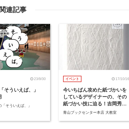
関連記事
23/9/30
17/10/1
イベント
「そういえば、」
今いちばん攻めた紙づかいを
月
しているデザイナーの、その
紙づかい技に迫る！吉岡秀典
部の「そういえば、」
×佐藤亜沙美トーク
青山ブックセンター本店 大教室