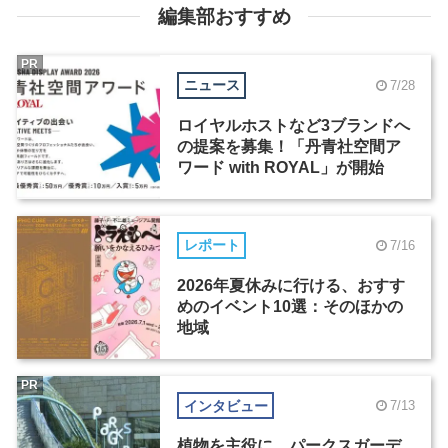
編集部おすすめ
PR
ニュース
7/28
ロイヤルホストなど3ブランドへ
の提案を募集！「丹青社空間ア
ワード with ROYAL」が開始
レポート
7/16
2026年夏休みに行ける、おすす
めのイベント10選：そのほかの
地域
PR
インタビュー
7/13
植物を主役に。パークスガーデ