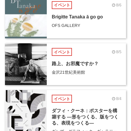
イベント
8/6
Brigitte Tanaka ā go go
OFS GALLERY
イベント
8/5
路上、お邪魔ですか？
金沢21世紀美術館
イベント
8/4
ダフィ・クーネ：ポスターを構
築する ―形をつくる、版をつく
る、表現をつくる―