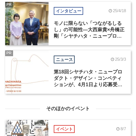
PR
インタビュー
25/4/18
モノに限らない「つながるしる
し」の可能性―大西麻貴×舟橋正
剛「シヤチハタ・ニュープロダ
クト・デザイン・コンペティシ
ョン」
PR
ニュース
25/3/3
第18回シヤチハタ・ニュープロ
ダクト・デザイン・コンペティ
ションが、4月1日より応募受付
開始
そのほかのイベント
イベント
8/7