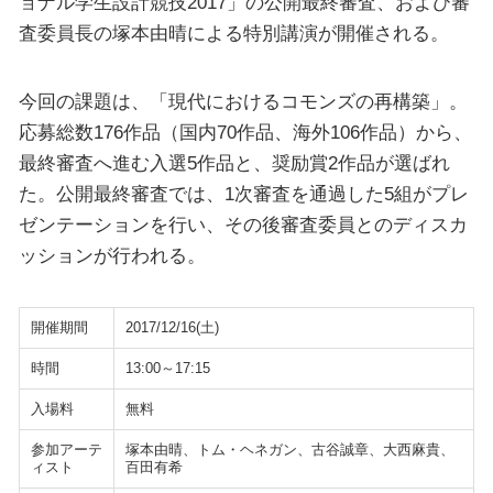
ョナル学生設計競技2017」の公開最終審査、および審
査委員長の塚本由晴による特別講演が開催される。
今回の課題は、「現代におけるコモンズの再構築」。
応募総数176作品（国内70作品、海外106作品）から、
最終審査へ進む入選5作品と、奨励賞2作品が選ばれ
た。公開最終審査では、1次審査を通過した5組がプレ
ゼンテーションを行い、その後審査委員とのディスカ
ッションが行われる。
開催期間
2017/12/16(土)
時間
13:00～17:15
入場料
無料
参加アーテ
塚本由晴、トム・ヘネガン、古谷誠章、大西麻貴、
ィスト
百田有希