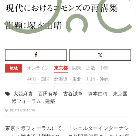
オンライン
東京都
関東
近畿
中部
地域
中国・四国
北海道・東北
九州・沖縄
大西麻貴
,
百田有希
,
古谷誠章
,
塚本由晴
,
東京国
際フォーラム
,
建築
2017/11/28 10:50
東京国際フォーラムにて、「シェルターインターナシ