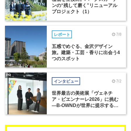
ンの“残して磨く”リニューアル
プロジェクト（1）
レポート
7/8
五感でめぐる、金沢デザイン
旅。建築・工芸・香りに出会う4
つのスポット
PR
インタビュー
7/2
世界最古の美術展「ヴェネチ
ア・ビエンナーレ2026」に挑む
―B-OWNDが世界に提示する美
の基準とは？（前編）