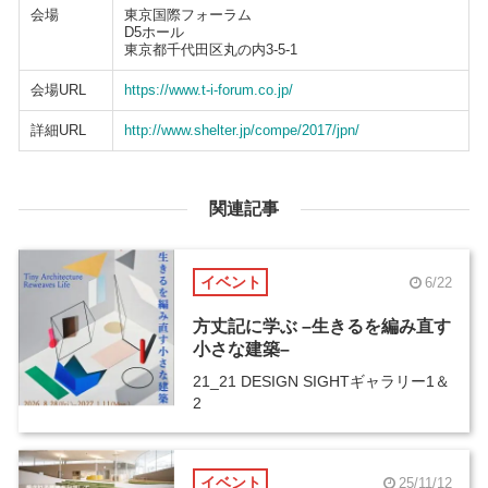
会場
東京国際フォーラム
D5ホール
東京都千代田区丸の内3-5-1
会場URL
https://www.t-i-forum.co.jp/
詳細URL
http://www.shelter.jp/compe/2017/jpn/
関連記事
イベント
6/22
方丈記に学ぶ –生きるを編み直す
小さな建築–
21_21 DESIGN SIGHTギャラリー1＆
2
イベント
25/11/12