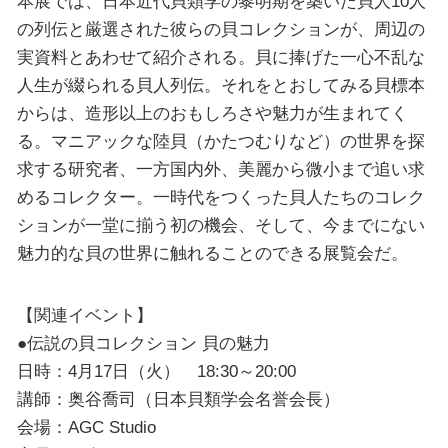
本展では、日本近代貝類学の黎明期を築いた貝人10人
の列伝と厳選された彼らの貝コレクションが、周辺の
実資料とあわせて紹介される。貝に捧げた一心不乱な
人生が綴られる貝人列伝。それをとおしてみる貝標本
からは、造形以上のおもしろさや魅力が生まれてく
る。マニアックな陸貝（かたつむりなど）の世界を探
求する研究者、一方国内外、美麗から微小まで追い求
めるコレクター。一時代をつくった貝人たちのコレク
ションが一堂に揃う初の機会、そして、今までにない
魅力的な貝の世界に触れることのできる展覧会だ。
【関連イベント】
●伝説の貝コレクション 貝の魅力
日時：4月17日（火） 18:30～20:00
講師：奥谷喬司（日本貝類学会名誉会長）
会場：AGC Studio