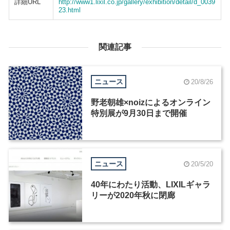
詳細URL
http://www1.lixil.co.jp/gallery/exhibition/detail/d_0039
23.html
関連記事
ニュース
20/8/26
野老朝雄×noizによるオンライン
特別展が9月30日まで開催
ニュース
20/5/20
40年にわたり活動、LIXILギャラ
リーが2020年秋に閉廊