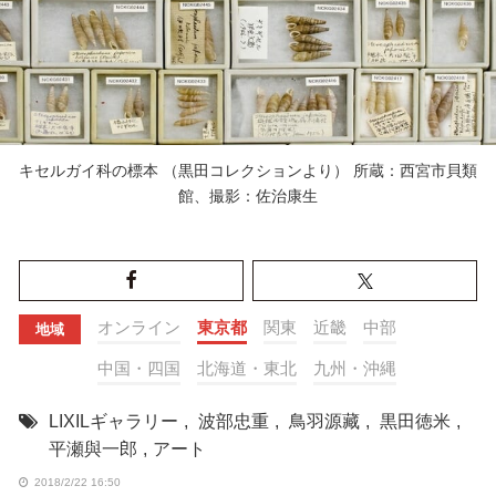
キセルガイ科の標本 （黒田コレクションより） 所蔵：西宮市貝類
館、撮影：佐治康生
オンライン
東京都
関東
近畿
中部
地域
中国・四国
北海道・東北
九州・沖縄
LIXILギャラリー
,
波部忠重
,
鳥羽源藏
,
黒田徳米
,
平瀬與一郎
,
アート
2018/2/22 16:50