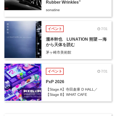
Rubber Wrinkles”
sonatine
イベント
7/31
瀧本幹也 LUNATION 朔望 ―海
から天体を読む
茅ヶ崎市美術館
イベント
7/31
PxP 2026
【Stage A】寺田倉庫 D HALL／
【Stage B】WHAT CAFE