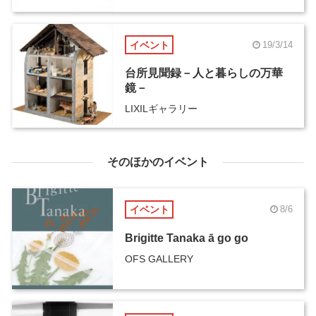
が、LIXILギャラリーにて9月24
日まで開催
イベント
19/3/14
台所見聞録－人と暮らしの万華
鏡－
LIXILギャラリー
そのほかのイベント
イベント
8/6
Brigitte Tanaka ā go go
OFS GALLERY