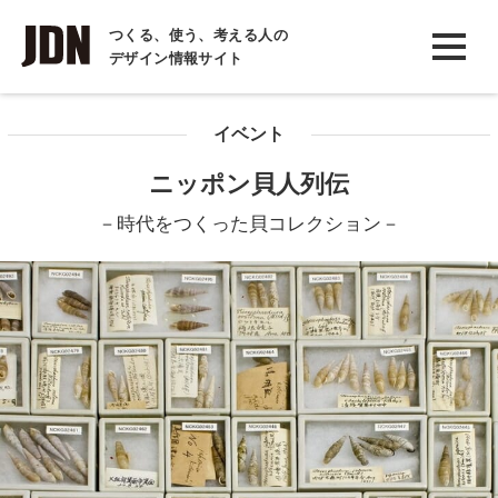
INTERVIEW
つくる、使う、考える人の
デザイン情報サイト
インタビュー
REPORT
イベント
レポート
ニッポン貝人列伝
COLUMN
－時代をつくった貝コレクション－
コラム