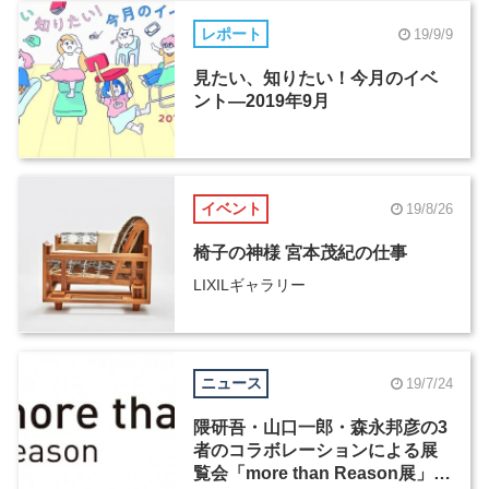
レポート
19/9/9
見たい、知りたい！今月のイベ
ント―2019年9月
イベント
19/8/26
椅子の神様 宮本茂紀の仕事
LIXILギャラリー
ニュース
19/7/24
隈研吾・山口一郎・森永邦彦の3
者のコラボレーションによる展
覧会「more than Reason展」