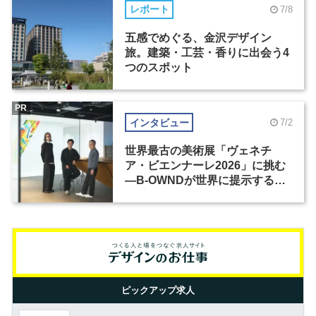
レポート
7/8
五感でめぐる、金沢デザイン
旅。建築・工芸・香りに出会う4
つのスポット
PR
インタビュー
7/2
世界最古の美術展「ヴェネチ
ア・ビエンナーレ2026」に挑む
―B-OWNDが世界に提示する美
の基準とは？（前編）
ピックアップ求人