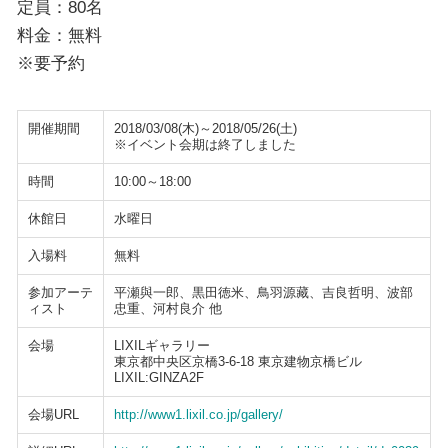
定員：80名
料金：無料
※要予約
開催期間
2018/03/08(木)～2018/05/26(土)
※イベント会期は終了しました
時間
10:00～18:00
休館日
水曜日
入場料
無料
参加アーテ
平瀬與一郎、黒田徳米、鳥羽源藏、吉良哲明、波部
ィスト
忠重、河村良介 他
会場
LIXILギャラリー
東京都中央区京橋3-6-18 東京建物京橋ビル
LIXIL:GINZA2F
会場URL
http://www1.lixil.co.jp/gallery/