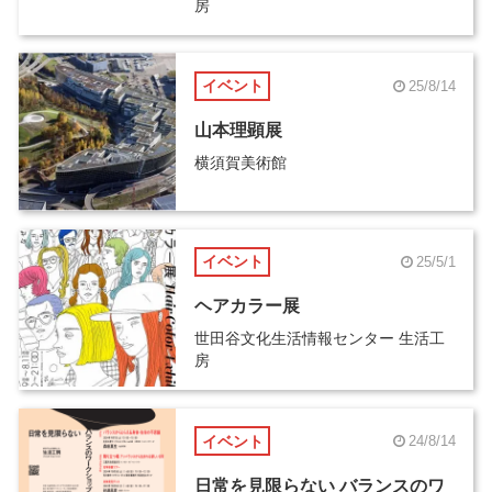
房
イベント
25/8/14
山本理顕展
横須賀美術館
イベント
25/5/1
ヘアカラー展
世田谷文化生活情報センター 生活工
房
イベント
24/8/14
日常を見限らない バランスのワ