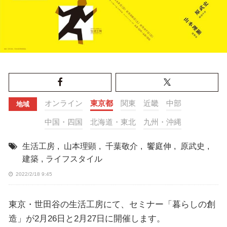
オンライン
東京都
関東
近畿
中部
地域
中国・四国
北海道・東北
九州・沖縄
生活工房
,
山本理顕
,
千葉敬介
,
饗庭伸
,
原武史
,
建築
,
ライフスタイル
2022/2/18 9:45
東京・世田谷の生活工房にて、セミナー「暮らしの創
造」が2月26日と2月27日に開催します。