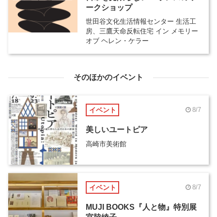
ークショップ
世田谷文化生活情報センター 生活工
房、三鷹天命反転住宅 イン メモリー
オブ ヘレン・ケラー
そのほかのイベント
イベント
8/7
美しいユートピア
高崎市美術館
イベント
8/7
MUJI BOOKS『人と物』特別展