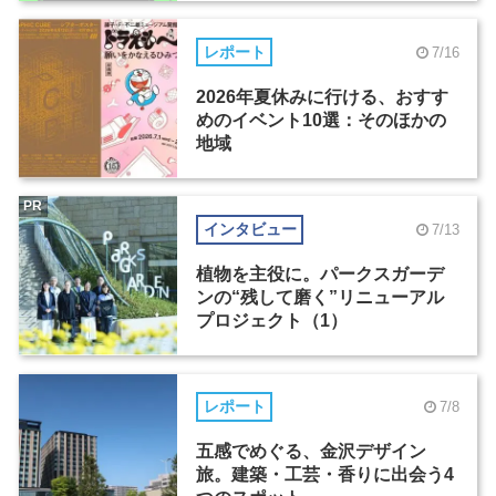
レポート
7/16
2026年夏休みに行ける、おすす
めのイベント10選：そのほかの
地域
PR
インタビュー
7/13
植物を主役に。パークスガーデ
ンの“残して磨く”リニューアル
プロジェクト（1）
レポート
7/8
五感でめぐる、金沢デザイン
旅。建築・工芸・香りに出会う4