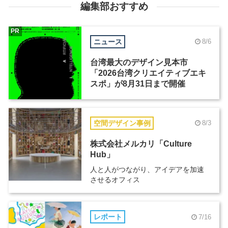
編集部おすすめ
PR
ニュース
8/6
台湾最大のデザイン見本市
「2026台湾クリエイティブエキ
スポ」が8月31日まで開催
空間デザイン事例
8/3
株式会社メルカリ「Culture
Hub」
人と人がつながり、アイデアを加速
させるオフィス
レポート
7/16