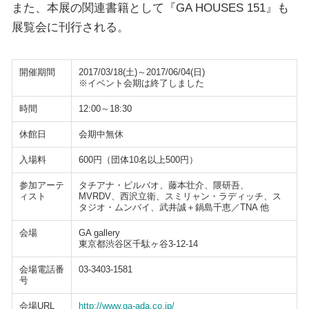
また、本展の関連書籍として『GA HOUSES 151』も
展覧会に刊行される。
開催期間
2017/03/18(土)～2017/06/04(日)
※イベント会期は終了しました
時間
12:00～18:30
休館日
会期中無休
入場料
600円（団体10名以上500円）
参加アーテ
タチアナ・ビルバオ、藤本壮介、隈研吾、
ィスト
MVRDV、西沢立衛、スミリャン・ラディッチ、ス
タジオ・ムンバイ、武井誠＋鍋島千恵／TNA 他
会場
GA gallery
東京都渋谷区千駄ヶ谷3-12-14
会場電話番
03-3403-1581
号
会場URL
http://www.ga-ada.co.jp/