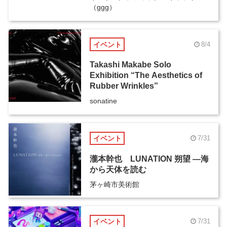
（ggg）
イベント
8/4
Takashi Makabe Solo
Exhibition “The Aesthetics of
Rubber Wrinkles”
sonatine
イベント
7/31
瀧本幹也 LUNATION 朔望 ―海
から天体を読む
茅ヶ崎市美術館
イベント
7/31