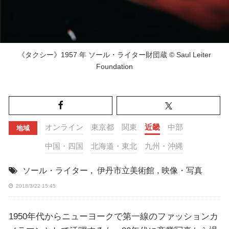
《タクシー》1957 年 ソール・ライター財団蔵 © Saul Leiter
Foundation
オンライン
東京都
関東
近畿
中部
地域
中国・四国
北海道・東北
九州・沖縄
ソール・ライター
,
伊丹市立美術館
,
映像・写真
2018/3/22 15:45
1950年代からニューヨークで第一線のファッションカ