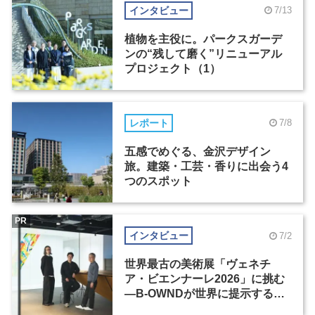
インタビュー
7/13
植物を主役に。パークスガーデ
ンの“残して磨く”リニューアル
プロジェクト（1）
レポート
7/8
五感でめぐる、金沢デザイン
旅。建築・工芸・香りに出会う4
つのスポット
PR
インタビュー
7/2
世界最古の美術展「ヴェネチ
ア・ビエンナーレ2026」に挑む
―B-OWNDが世界に提示する美
の基準とは？（前編）