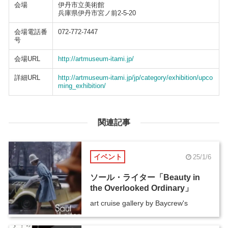
会場
伊丹市立美術館
兵庫県伊丹市宮ノ前2-5-20
会場電話番
072-772-7447
号
会場URL
http://artmuseum-itami.jp/
詳細URL
http://artmuseum-itami.jp/jp/category/exhibition/upco
ming_exhibition/
関連記事
イベント
25/1/6
ソール・ライター「Beauty in
the Overlooked Ordinary」
art cruise gallery by Baycrew's