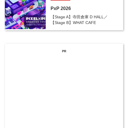
PxP 2026
【Stage A】寺田倉庫 D HALL／
【Stage B】WHAT CAFE
PR