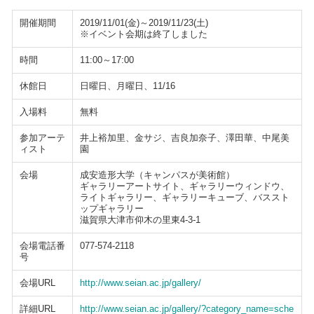
開催期間
2019/11/01(金)～2019/11/23(土)
※イベント会期は終了しました
時間
11:00～17:00
休館日
日曜日、月曜日、11/16
入場料
無料
参加アーテ
井上裕加里、金サジ、吉良加奈子、澤田華、中尾美
ィスト
園
会場
成安造形大学（キャンパスが美術館）
ギャラリーアートサイト、ギャラリーウィンドウ、
ライトギャラリー、ギャラリーキューブ、バススト
ップギャラリー
滋賀県大津市仰木の里東4-3-1
会場電話番
077-574-2118
号
会場URL
http://www.seian.ac.jp/gallery/
詳細URL
http://www.seian.ac.jp/gallery/?category_name=sche