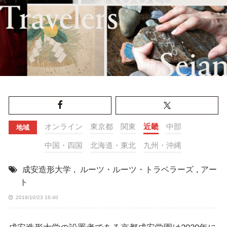
オンライン
東京都
関東
近畿
中部
地域
中国・四国
北海道・東北
九州・沖縄
成安造形大学
,
ルーツ・ルーツ・トラベラーズ
,
アー
ト
2019/10/23 16:40