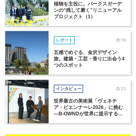
植物を主役に。パークスガーデ
ンの“残して磨く”リニューアル
プロジェクト（1）
レポート
7/8
五感でめぐる、金沢デザイン
旅。建築・工芸・香りに出会う4
つのスポット
PR
インタビュー
7/2
世界最古の美術展「ヴェネチ
ア・ビエンナーレ2026」に挑む
―B-OWNDが世界に提示する美
の基準とは？（前編）