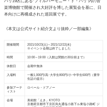
パリ19区にある“フィルハーモニー・ド・パリ”内の音
楽博物館で開催され大好評を博した展覧会を基に、日
本向けに再構成された巡回展です。
《本文は公式サイト紹介文より抜粋／一部編集》
開催期間
2021/10/23(土)～2021/12/22(水)
※イベント会期は終了しました
時間
10:00～19:00（入館は閉館の30分前まで）
休館日
会期中無休
入場料
一般1,000円/高･大学生800円/小･中学生600円（要学
生証の提示）
参加アーテ
ロベール・ドアノー
ィスト
会場
美術館「えき」KYOTO
京都府京都市下京区烏丸通塩小路下ル東塩小路町 ジ