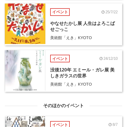
イベント
25/7/22
やなせたかし展 人生はよろこば
せごっこ
美術館「えき」KYOTO
イベント
24/12/10
没後120年 エミール・ガレ展 美
しきガラスの世界
美術館「えき」KYOTO
そのほかのイベント
イベント
8/7