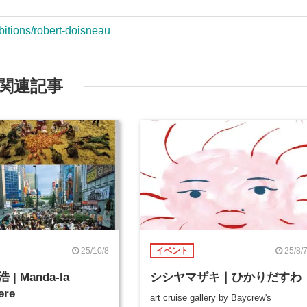
ibitions/robert-doisneau
関連記事
25/10/8
25/8/
イベント
| Manda-la
シシヤマザキ｜ひかりだすわ
ere
art cruise gallery by Baycrew's