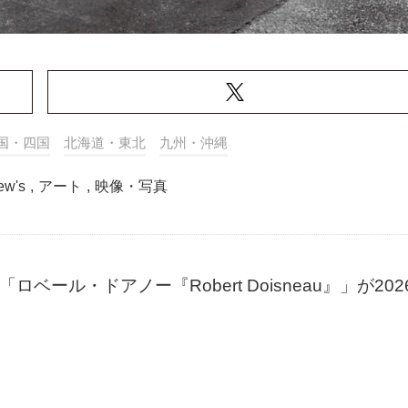
国・四国
北海道・東北
九州・沖縄
rew's
,
アート
,
映像・写真
w’sにて、「ロベール・ドアノー『Robert Doisneau』」が202