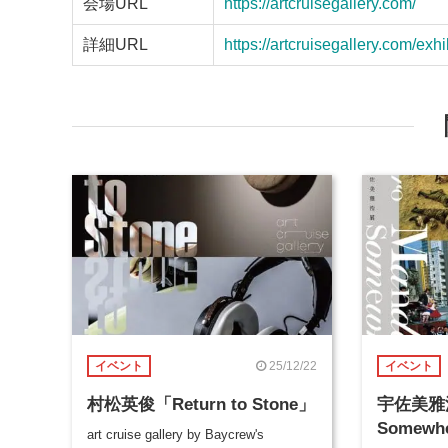
会場URL
https://artcruisegallery.com/
詳細URL
https://artcruisegallery.com/exh
25/12/22
イベント
イベント
村松英俊「Return to Stone」
宇佐美雅浩 
Somewh
art cruise gallery by Baycrew's