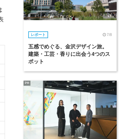
。
は
表
7/8
レポート
五感でめぐる、金沢デザイン旅。
建築・工芸・香りに出会う4つのス
ポット
PR