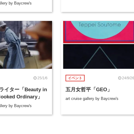
allery by Baycrew's
25/1/6
24/9/2
イベント
イター「Beauty in
五月女哲平「GEO」
looked Ordinary」
art cruise gallery by Baycrew's
allery by Baycrew's