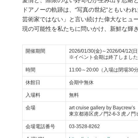
愛情と、際限のない好奇心が生み出す忍耐
ドアノーの軌跡は、“写真の世紀”ともいわ
芸術家ではない」と言い続けた偉大なヒュ
現の可能性を私たちに問いかけ、新鮮な輝
開催期間
2026/01/30(金)～2026/04/12(日
※イベント会期は終了しました
時間
11:00～20:00（入場は閉場3
休館日
会期中無休
入場料
無料
会場
art cruise gallery by Baycrew's
東京都港区虎ノ門2-6-3 虎ノ
会場電話番号
03-3528-8262