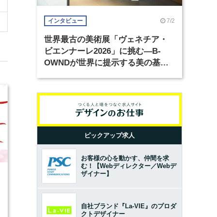
7/2
インタビュー
世界最古の美術展「ヴェネチア・
ビエンナーレ2026」に挑む―B-
OWNDが世界に提示する美の基準
とは？（前編）
ピックアップ求人
お客様の心を動かす、仲間を求
む！【Webディレクター／Webデ
ザイナー】
7
自社ブランド『La-VIE』のプロダ
クトデザイナー