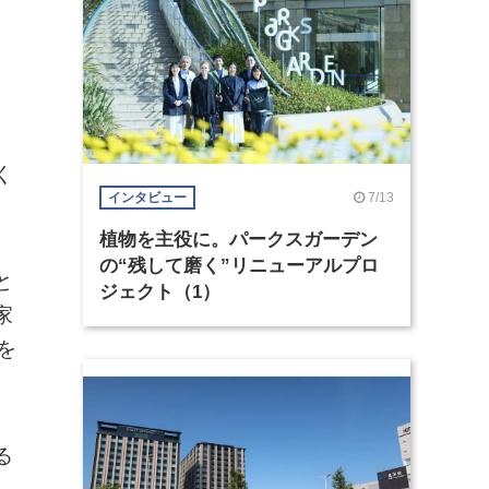
く
7/13
インタビュー
植物を主役に。パークスガーデン
の“残して磨く”リニューアルプロ
と
ジェクト（1）
家
を
る