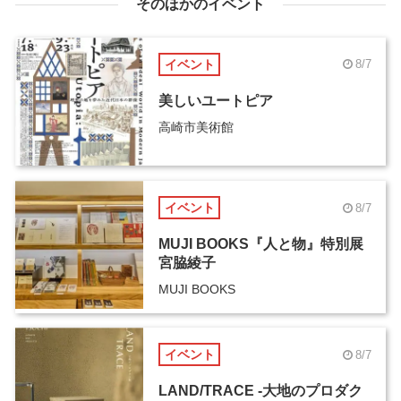
そのほかのイベント
イベント
8/7
美しいユートピア
高崎市美術館
イベント
8/7
MUJI BOOKS『人と物』特別展
宮脇綾子
MUJI BOOKS
イベント
8/7
LAND/TRACE -大地のプロダク