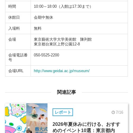
時間
10:00～18:00（入館は17:30まで）
休館日
会期中無休
入場料
無料
会場
東京藝術大学大学美術館 陳列館
東京都台東区上野公園12-8
会場電話番
050-5525-2200
号
会場URL
http://www.geidai.ac.jp/museum/
関連記事
レポート
7/16
2026年夏休みに行ける、おすす
めのイベント10選：東京都内