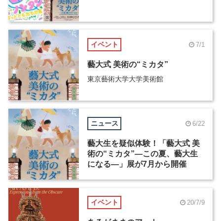
イベント
7/1
藝大式 美術の“ミカタ”
東京藝術大学大学美術館
ニュース
6/22
藝大生を疑似体験！「藝大式 美
術の“ミカタ”―この夏、藝大生
になる―」展が7月から開催
イベント
20/7/9