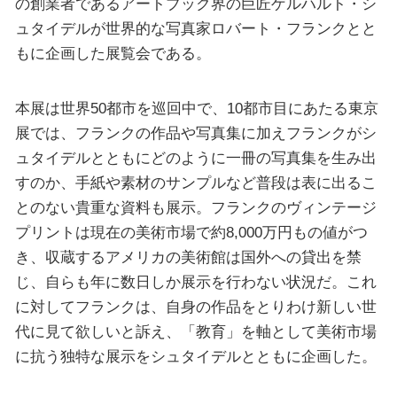
の創業者であるアートブック界の巨匠ゲルハルト・シ
ュタイデルが世界的な写真家ロバート・フランクとと
もに企画した展覧会である。
本展は世界50都市を巡回中で、10都市目にあたる東京
展では、フランクの作品や写真集に加えフランクがシ
ュタイデルとともにどのように一冊の写真集を生み出
すのか、手紙や素材のサンプルなど普段は表に出るこ
とのない貴重な資料も展示。フランクのヴィンテージ
プリントは現在の美術市場で約8,000万円もの値がつ
き、収蔵するアメリカの美術館は国外への貸出を禁
じ、自らも年に数日しか展示を行わない状況だ。これ
に対してフランクは、自身の作品をとりわけ新しい世
代に見て欲しいと訴え、「教育」を軸として美術市場
に抗う独特な展示をシュタイデルとともに企画した。