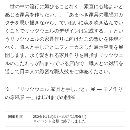
「世の中の流行に媚びることなく、素直に心地よいと
感じる家具を作りたい。」「あるべき家具の理想のカ
タチを思い描きながら、ていねいに魂を吹き込んでい
くことでリッツウェルのデザインは完成する。」とい
うリッツウェルの家具作りに向けたこの想いを体現す
べく、職人と手しごとにフォーカスした展示空間を展
開します。永く愛される家具作りを目指すリッツウェ
ルのこだわりが詰まっている店内で、職人との対話を
通して日本人の緻密な職人技をご体感ください。
※「『リッツウェル 家具と手しごと』展 ― モノ作り
の原風景 ―」は11/4までの開催
開催期間
2024/10/18(金)～2024/11/04(月)
※イベント会期は終了しました