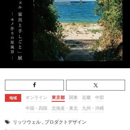
オンライン
東京都
関東
近畿
中部
地域
中国・四国
北海道・東北
九州・沖縄
リッツウェル
,
プロダクトデザイン