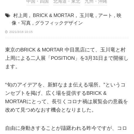
中国・四国
北海道・東北
九州・沖縄
村上周
,
BRICK & MORTAR
,
玉川竜
,
アート
,
映
像・写真
,
グラフィックデザイン
2021/3/16 10:15
東京のBRICK & MORTAR 中目黒店にて、玉川竜と村
上周による二人展「POSITION」を3月31日まで開催し
ます。
“旬のアイデアを、新鮮なまま伝える場所。”というコ
ンセプトを掲げ、広く場を提供するBRICK &
MORTARにとって、長引くコロナ禍は展覧会の意義を
改めて見つめなおす機会となりました。
自由に身動きすることが躊躇われる昨今ですが、コロ