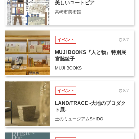
美しいユートピア
高崎市美術館
イベント
8/7
MUJI BOOKS『人と物』特別展
宮脇綾子
MUJI BOOKS
イベント
8/7
LAND/TRACE -大地のプロダク
ト展-
土のミュージアムSHIDO