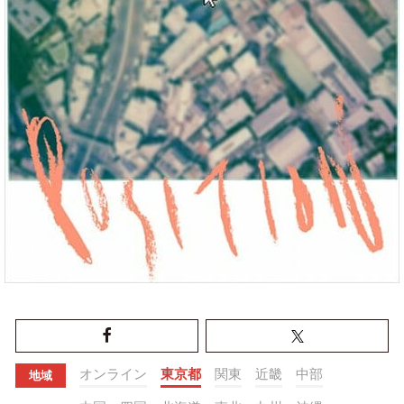
オンライン
東京都
関東
近畿
中部
地域