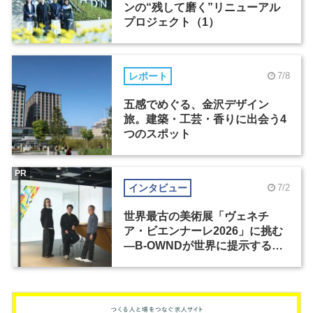
ンの“残して磨く”リニューアル
プロジェクト（1）
レポート
7/8
五感でめぐる、金沢デザイン
旅。建築・工芸・香りに出会う4
つのスポット
PR
インタビュー
7/2
世界最古の美術展「ヴェネチ
ア・ビエンナーレ2026」に挑む
―B-OWNDが世界に提示する美
の基準とは？（前編）