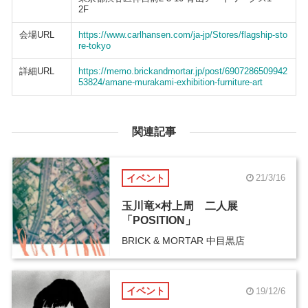
2F
会場URL
https://www.carlhansen.com/ja-jp/Stores/flagship-sto
re-tokyo
詳細URL
https://memo.brickandmortar.jp/post/6907286509942
53824/amane-murakami-exhibition-furniture-art
関連記事
イベント
21/3/16
玉川竜×村上周 二人展
「POSITION」
BRICK & MORTAR 中目黒店
イベント
19/12/6