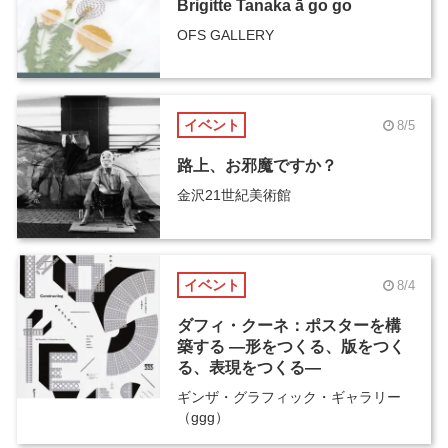
Brigitte Tanaka ā go go
OFS GALLERY
イベント
8/5
路上、お邪魔ですか？
金沢21世紀美術館
イベント
8/4
ダフィ・クーネ：ポスターを構
築する ―形をつくる、版をつく
る、表現をつくる―
ギンザ・グラフィック・ギャラリー
（ggg）