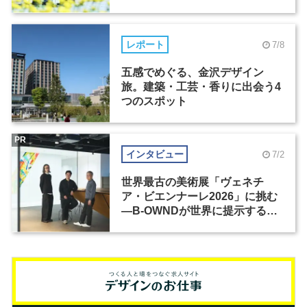
レポート
7/8
五感でめぐる、金沢デザイン
旅。建築・工芸・香りに出会う4
つのスポット
PR
インタビュー
7/2
世界最古の美術展「ヴェネチ
ア・ビエンナーレ2026」に挑む
―B-OWNDが世界に提示する美
の基準とは？（前編）