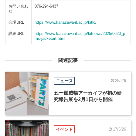
お問い合わ
076-294-6437
せ
会場URL
https://www.kanazawa-it.ac.jp/kitlc/
詳細URL
https://www.kanazawa-it.ac.jp/kitnews/2025/0620_p
mc-jacketart.html
関連記事
ニュース
25/2/6
五十嵐威暢アーカイブが初の研
究報告展を2月1日から開催
イベント
17/5/26