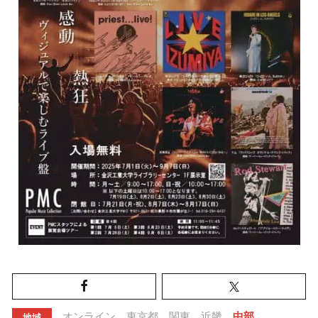
オンライン
東京都
関東
近畿
中部
地域