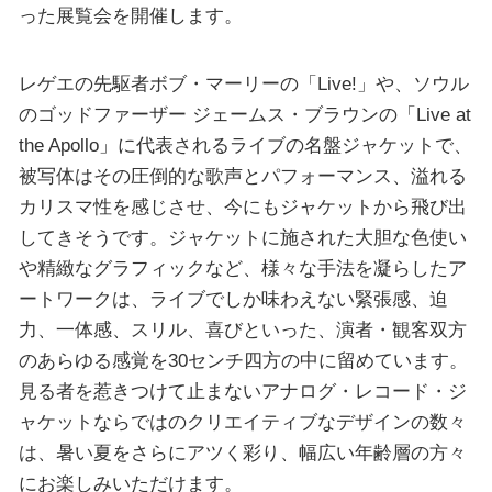
った展覧会を開催します。
レゲエの先駆者ボブ・マーリーの「Live!」や、ソウル
のゴッドファーザー ジェームス・ブラウンの「Live at
the Apollo」に代表されるライブの名盤ジャケットで、
被写体はその圧倒的な歌声とパフォーマンス、溢れる
カリスマ性を感じさせ、今にもジャケットから飛び出
してきそうです。ジャケットに施された大胆な色使い
や精緻なグラフィックなど、様々な手法を凝らしたア
ートワークは、ライブでしか味わえない緊張感、迫
力、一体感、スリル、喜びといった、演者・観客双方
のあらゆる感覚を30センチ四方の中に留めています。
見る者を惹きつけて止まないアナログ・レコード・ジ
ャケットならではのクリエイティブなデザインの数々
は、暑い夏をさらにアツく彩り、幅広い年齢層の方々
にお楽しみいただけます。