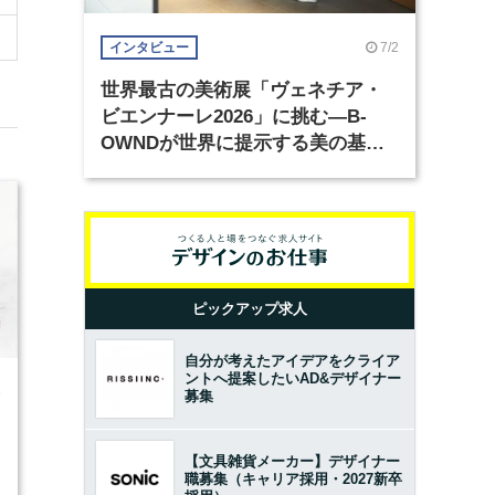
7/2
インタビュー
世界最古の美術展「ヴェネチア・
ビエンナーレ2026」に挑む―B-
OWNDが世界に提示する美の基準
とは？（前編）
ピックアップ求人
自分が考えたアイデアをクライア
ントへ提案したいAD&デザイナー
6
募集
【文具雑貨メーカー】デザイナー
職募集（キャリア採用・2027新卒