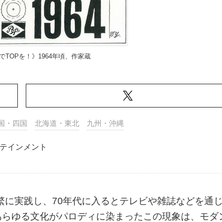
でTOPを！》1964年頃、作家蔵
国・四国
北海道・東北
九州・沖縄
テインメント
頻繁に実践し、70年代に入るとテレビや雑誌などを通
あらゆる文化がパロディに染まったこの現象は、モダ