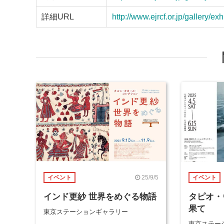
詳細URL
http://www.ejrcf.or.jp/gallery/e
25/9/5
イベント
イベント
インド更紗 世界をめぐる物語
タピオ・
果て
東京ステーションギャラリー
東京ステー