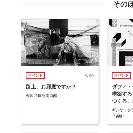
その
8/5
イベント
イベント
路上、お邪魔ですか？
ダフィ・
構築する
金沢21世紀美術館
つくる、
ギンザ・グ
（ggg）