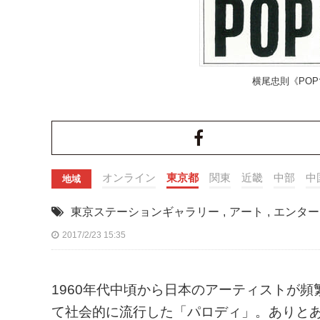
横尾忠則《POP
オンライン
東京都
関東
近畿
中部
中
地域
東京ステーションギャラリー
,
アート
,
エンター
2017/2/23 15:35
1960年代中頃から日本のアーティストが
て社会的に流行した「パロディ」。ありと