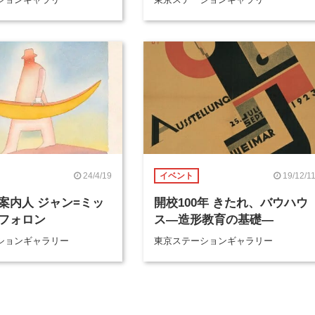
24/4/19
19/12/1
イベント
案内人 ジャン=ミッ
開校100年 きたれ、バウハウ
フォロン
ス―造形教育の基礎―
ションギャラリー
東京ステーションギャラリー