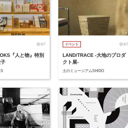
8/7
8/
イベント
BOOKS『人と物』特別
LAND/TRACE -大地のプロダ
綾子
クト展-
KS
土のミュージアムSHIDO