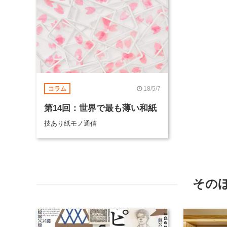
18/5/7
コラム
第14回：世界で最も薄い和紙
技あり紙モノ通信
その