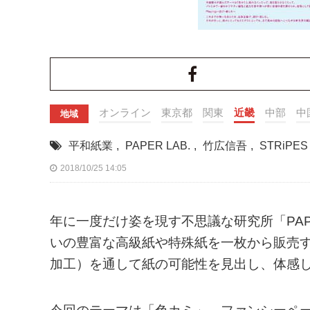
オンライン
東京都
関東
近畿
中部
中
地域
平和紙業
,
PAPER LAB.
,
竹広信吾
,
STRiPES
2018/10/25 14:05
年に一度だけ姿を現す不思議な研究所「PAP
いの豊富な高級紙や特殊紙を一枚から販売
加工）を通して紙の可能性を見出し、体感