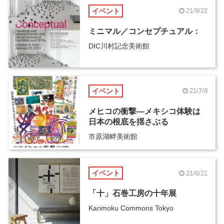
イベント
21/9/22
ミニマル／コンセプチュアル：
DIC川村記念美術館
イベント
21/7/9
メヒコの衝撃―メキシコ体験は
日本の根底を揺さぶる
市原湖畔美術館
イベント
21/6/21
「十」石巻工房の十年展
Karimoku Commons Tokyo