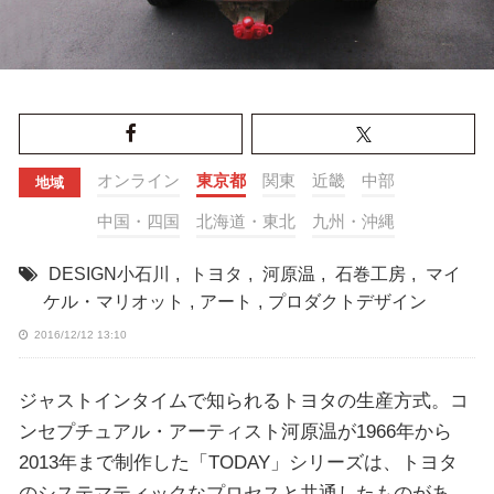
オンライン
東京都
関東
近畿
中部
地域
中国・四国
北海道・東北
九州・沖縄
DESIGN小石川
,
トヨタ
,
河原温
,
石巻工房
,
マイ
ケル・マリオット
,
アート
,
プロダクトデザイン
2016/12/12 13:10
ジャストインタイムで知られるトヨタの生産方式。コ
ンセプチュアル・アーティスト河原温が1966年から
2013年まで制作した「TODAY」シリーズは、トヨタ
のシステマティックなプロセスと共通したものがあ