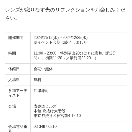
レンズが織りなす光のリフレクションをお楽しみくだ
さい。
開催期間
2024/11/13(水)～2024/12/25(水)
※イベント会期は終了しました
時間
11:00～23:00（特別演出20分ごとに実施〈約2分
間〉、初回11:20～／最終回22:20～）
休館日
会期中無休
入場料
無料
参加アーテ
沖津雄司
ィスト
会場
表参道ヒルズ
本館 吹抜け大階段
東京都渋谷区神宮前4-12-10
会場電話番
03-3497-0310
号