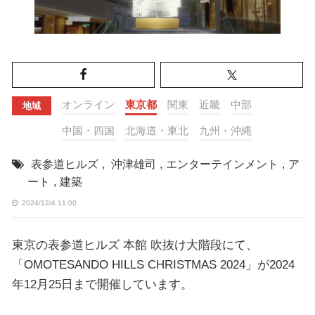
オンライン
東京都
関東
近畿
中部
地域
中国・四国
北海道・東北
九州・沖縄
表参道ヒルズ
,
沖津雄司
,
エンターテインメント
,
ア
ート
,
建築
2024/12/4 11:00
東京の表参道ヒルズ 本館 吹抜け大階段にて、
「OMOTESANDO HILLS CHRISTMAS 2024」が2024
年12月25日まで開催しています。