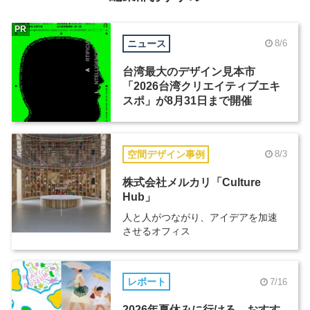
PR
ニュース
8/6
台湾最大のデザイン見本市
「2026台湾クリエイティブエキ
スポ」が8月31日まで開催
空間デザイン事例
8/3
株式会社メルカリ「Culture
Hub」
人と人がつながり、アイデアを加速
させるオフィス
レポート
7/16
2026年夏休みに行ける、おすす