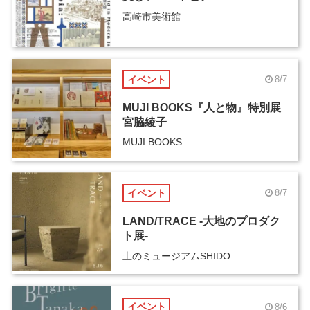
高崎市美術館
イベント
8/7
MUJI BOOKS『人と物』特別展
宮脇綾子
MUJI BOOKS
イベント
8/7
LAND/TRACE -大地のプロダク
ト展-
土のミュージアムSHIDO
イベント
8/6