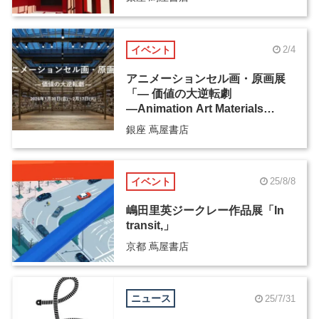
イベント
2/4
アニメーションセル画・原画展
「― 価値の大逆転劇
―Animation Art Materials
Exhibition」
銀座 蔦屋書店
イベント
25/8/8
嶋田里英ジークレー作品展「In
transit,」
京都 蔦屋書店
ニュース
25/7/31