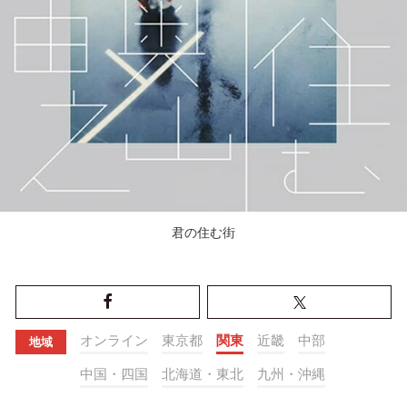
君の住む街
オンライン
東京都
関東
近畿
中部
地域
中国・四国
北海道・東北
九州・沖縄