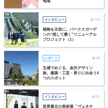
地域
PR
インタビュー
7/13
植物を主役に。パークスガーデ
ンの“残して磨く”リニューアル
プロジェクト（1）
レポート
7/8
五感でめぐる、金沢デザイン
旅。建築・工芸・香りに出会う4
つのスポット
PR
インタビュー
7/2
世界最古の美術展「ヴェネチ