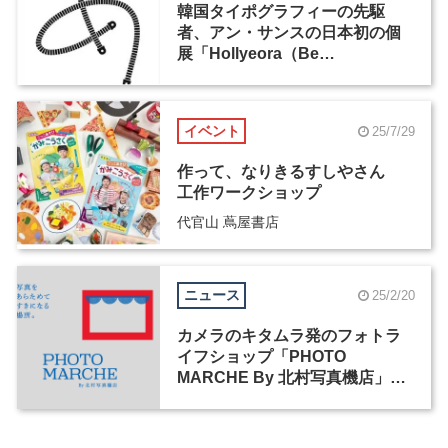
韓国タイポグラフィーの先駆
者、アン・サンスの日本初の個
展「Hollyeora（Be
Spellbound）」が開催中
イベント
25/7/29
作って、なりきるすしやさん
工作ワークショップ
代官山 蔦屋書店
ニュース
25/2/20
カメラのキタムラ発のフォトラ
イフショップ「PHOTO
MARCHE By 北村写真機店」が
大阪・梅田にオープン