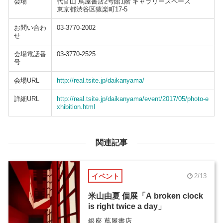
会場
代官山 蔦屋書店2号館1階 ギャラリースペース
東京都渋谷区猿楽町17-5
お問い合わ
03-3770-2002
せ
会場電話番
03-3770-2525
号
会場URL
http://real.tsite.jp/daikanyama/
詳細URL
http://real.tsite.jp/daikanyama/event/2017/05/photo-e
xhibition.html
関連記事
イベント
2/13
米山由夏 個展「A broken clock
is right twice a day」
銀座 蔦屋書店