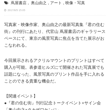
蔦屋書店
,
奥山由之
,
アート
,
映像・写真
2017/6/5 15:05
写真家・映像作家、奥山由之の最新写真集『君の住む
街』の刊行にあたり、代官山 蔦屋書店のギャラリース
ペースにて、東京の風景写真に焦点を当てた展示がお
こなわれる。
今回展示されるアクリルマウントのプリントはすべて
購入が可能。表参道ヒルズにて開催された写真展でも
話題になった、風景写真のプリント作品を手に入れる
ことのできる貴重な機会だ。
【関連イベント】
●『君の住む街』刊行記念トークイベント+サイン会
「奥山由之×タカザワケンジ」