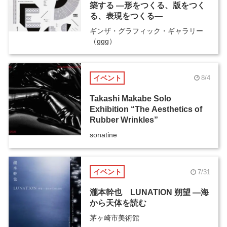
築する ―形をつくる、版をつく
る、表現をつくる―
ギンザ・グラフィック・ギャラリー
（ggg）
イベント
8/4
Takashi Makabe Solo
Exhibition “The Aesthetics of
Rubber Wrinkles”
sonatine
イベント
7/31
瀧本幹也 LUNATION 朔望 ―海
から天体を読む
茅ヶ崎市美術館