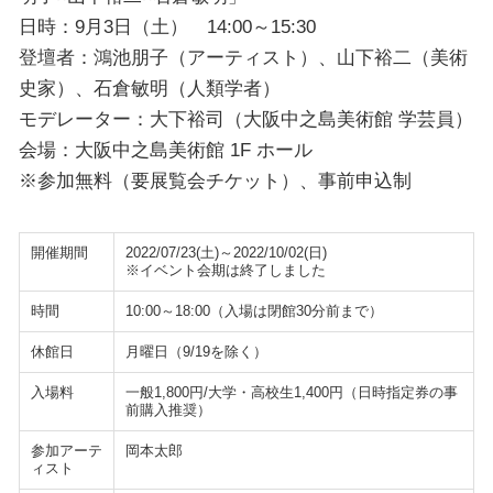
日時：9月3日（土） 14:00～15:30
登壇者：鴻池朋子（アーティスト）、山下裕二（美術
史家）、石倉敏明（人類学者）
モデレーター：大下裕司（大阪中之島美術館 学芸員）
会場：大阪中之島美術館 1F ホール
※参加無料（要展覧会チケット）、事前申込制
開催期間
2022/07/23(土)～2022/10/02(日)
※イベント会期は終了しました
時間
10:00～18:00（入場は閉館30分前まで）
休館日
月曜日（9/19を除く）
入場料
一般1,800円/大学・高校生1,400円（日時指定券の事
前購入推奨）
参加アーテ
岡本太郎
ィスト