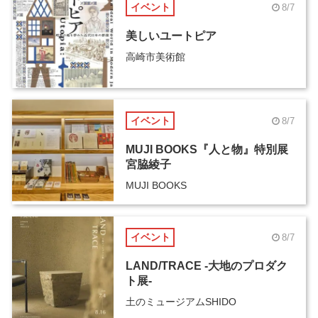
イベント
8/7
美しいユートピア
高崎市美術館
イベント
8/7
MUJI BOOKS『人と物』特別展
宮脇綾子
MUJI BOOKS
イベント
8/7
LAND/TRACE -大地のプロダク
ト展-
土のミュージアムSHIDO