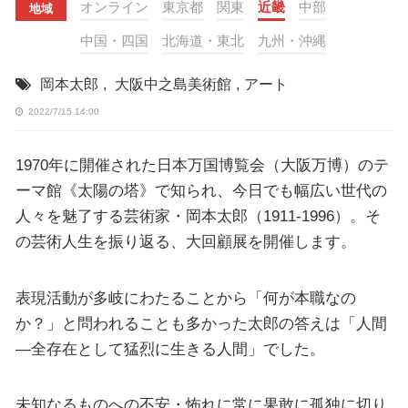
オンライン
東京都
関東
近畿
中部
地域
中国・四国
北海道・東北
九州・沖縄
岡本太郎
,
大阪中之島美術館
,
アート
2022/7/15 14:00
1970年に開催された日本万国博覧会（大阪万博）のテ
ーマ館《太陽の塔》で知られ、今日でも幅広い世代の
人々を魅了する芸術家・岡本太郎（1911-1996）。そ
の芸術人生を振り返る、大回顧展を開催します。
表現活動が多岐にわたることから「何が本職なの
か？」と問われることも多かった太郎の答えは「人間
―全存在として猛烈に生きる人間」でした。
未知なるものへの不安・怖れに常に果敢に孤独に切り