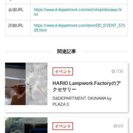
会場URL
https://www.d-department.com/ext/shop/okinawa.ht
ml
詳細URL
https://www.d-department.com/item/DD_EVENT_573
28.html
関連記事
イベント
7/30
HARIO Lampwork Factoryのア
クセサリー
D&DEPARTMENT OKINAWA by
PLAZA 3
イベント
6/5