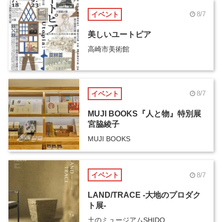
イベント
8/7
美しいユートピア
高崎市美術館
イベント
8/7
MUJI BOOKS『人と物』特別展
宮脇綾子
MUJI BOOKS
イベント
8/7
LAND/TRACE -大地のプロダク
ト展-
土のミュージアムSHIDO