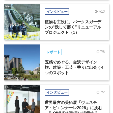
PR
インタビュー
7/13
植物を主役に。パークスガーデ
ンの“残して磨く”リニューアル
プロジェクト（1）
レポート
7/8
五感でめぐる、金沢デザイン
旅。建築・工芸・香りに出会う4
つのスポット
PR
インタビュー
7/2
世界最古の美術展「ヴェネチ
ア・ビエンナーレ2026」に挑む