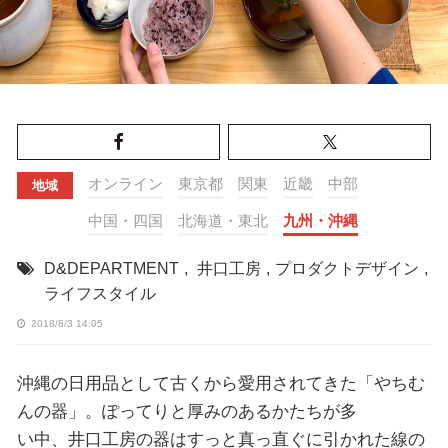
オンライン
東京都
関東
近畿
中部
地域
中国・四国
北海道・東北
九州・沖縄
D&DEPARTMENT
,
井口工房
,
プロダクトデザイン
,
ライフスタイル
2018/8/3 14:05
沖縄の日用品として古くから愛用されてきた「やちむ
んの器」。ぽってりと厚みのあるかたちが多
い中、井口工房の器はすっと真っ直ぐに引かれた線の