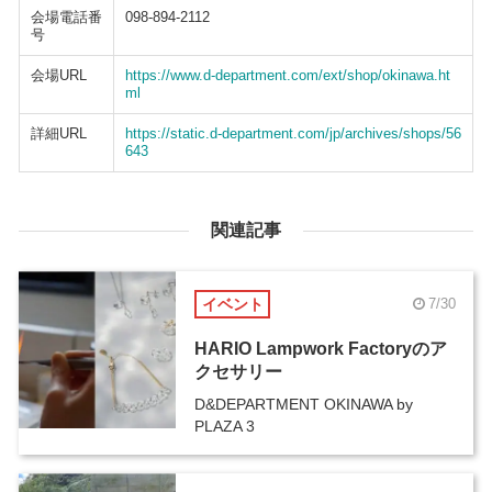
会場電話番
098-894-2112
号
会場URL
https://www.d-department.com/ext/shop/okinawa.ht
ml
詳細URL
https://static.d-department.com/jp/archives/shops/56
643
関連記事
イベント
7/30
HARIO Lampwork Factoryのア
クセサリー
D&DEPARTMENT OKINAWA by
PLAZA 3