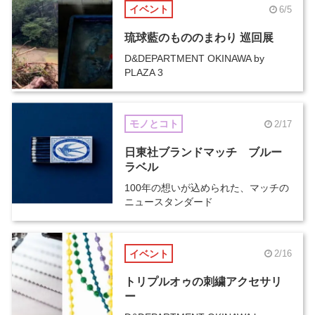
イベント
6/5
琉球藍のもののまわり 巡回展
D&DEPARTMENT OKINAWA by
PLAZA 3
モノとコト
2/17
日東社ブランドマッチ ブルー
ラベル
100年の想いが込められた、マッチの
ニュースタンダード
イベント
2/16
トリプルオゥの刺繍アクセサリ
ー