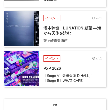
sonatine
イベント
7/31
瀧本幹也 LUNATION 朔望 ―海
から天体を読む
茅ヶ崎市美術館
イベント
7/31
PxP 2026
【Stage A】寺田倉庫 D HALL／
【Stage B】WHAT CAFE
PR