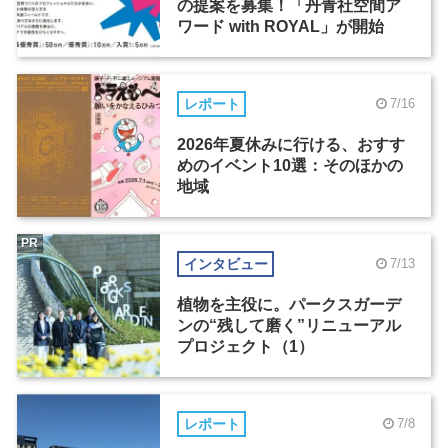
の提案を募集！「丹青社空間ア
ワード with ROYAL」が開始
レポート
7/16
2026年夏休みに行ける、おすす
めのイベント10選：そのほかの
地域
PR
インタビュー
7/13
植物を主役に。パークスガーデ
ンの“残して磨く”リニューアル
プロジェクト（1）
レポート
7/8