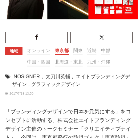
オンライン
東京都
関東
近畿
中部
地域
中国・四国
北海道・東北
九州・沖縄
NOSIGNER
,
太刀川英輔
,
エイトブランディングデ
ザイン
,
グラフィックデザイン
2017/7/18 13:50
「ブランディングデザインで日本を元気にする」をコ
ンセプトに活動する、株式会社エイトブランディング
デザイン主催のトークセミナー「クリエイティブナイ
ト」。今回は、東京都発行の防災ブック「東京防災」