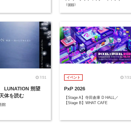
（ggg）
7/31
7/3
イベント
LUNATION 朔望
PxP 2026
天体を読む
【Stage A】寺田倉庫 D HALL／
【Stage B】WHAT CAFE
術館