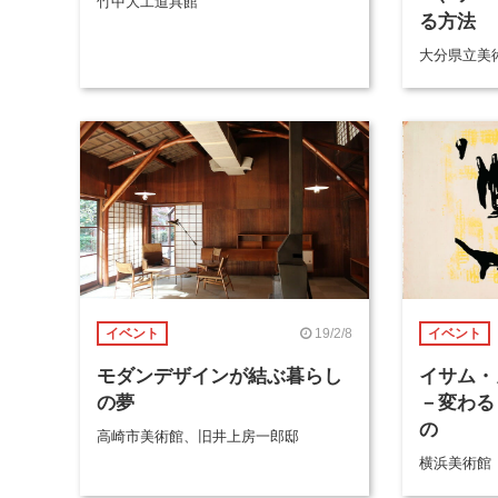
竹中大工道具館
る方法
大分県立美
19/2/8
イベント
イベント
モダンデザインが結ぶ暮らし
イサム・
の夢
－変わる
の
高崎市美術館、旧井上房一郎邸
横浜美術館