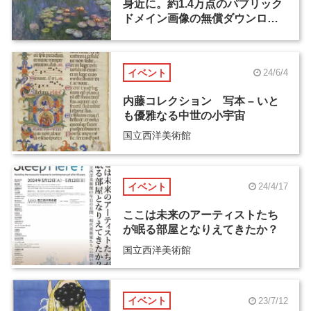
身近に。約1.4万点のパブリック
ドメイン画像の無償ダウンロー
ドが開始
イベント
24/6/4
内藤コレクション 写本 – いと
も優雅なる中世の小宇宙
国立西洋美術館
イベント
24/4/17
ここは未来のアーティストたち
が眠る部屋となりえてきたか？
国立西洋美術館
イベント
23/7/12