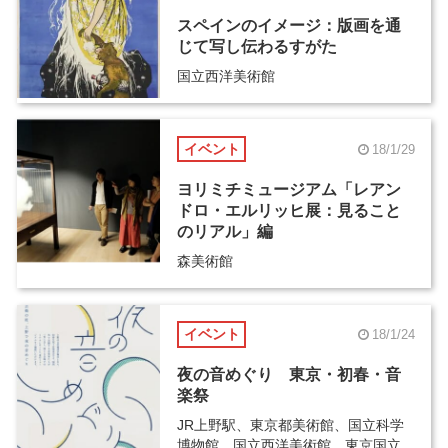
スペインのイメージ：版画を通
じて写し伝わるすがた
国立西洋美術館
イベント
18/1/29
ヨリミチミュージアム「レアン
ドロ・エルリッヒ展：見ること
のリアル」編
森美術館
イベント
18/1/24
夜の音めぐり 東京・初春・音
楽祭
JR上野駅、東京都美術館、国立科学
博物館、国立西洋美術館、東京国立