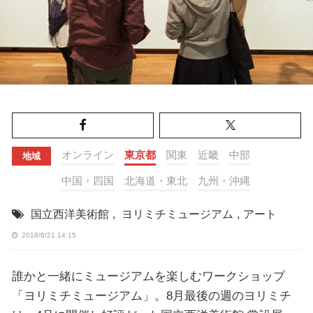
オンライン
東京都
関東
近畿
中部
地域
中国・四国
北海道・東北
九州・沖縄
国立西洋美術館
,
ヨリミチミュージアム
,
アート
2018/8/21 14:15
誰かと一緒にミュージアムを楽しむワークショップ
「ヨリミチミュージアム」。8月最後の週のヨリミチ