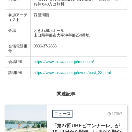
お持ちの方は無料
参加アーテ
西畠清順
ィスト
会場
ときわ湖水ホール
山口県宇部市大字沖宇部254番地
会場電話番
0836-37-2888
号
会場URL
https://www.tokiwapark.jp/museum/
詳細URL
https://www.tokiwapark.jp/event/post_23.html
関連記事
ニュース
17/8/7
「第27回UBEビエンナーレ」が
10月1日から開催、いまなら野外