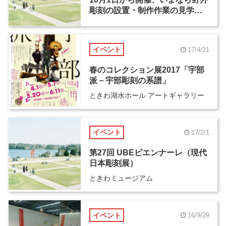
彫刻の設置・制作作業の見学も
可能
イベント
17/4/21
春のコレクション展2017「宇部
派－宇部彫刻の系譜」
ときわ湖水ホール アートギャラリー
イベント
17/2/1
第27回 UBEビエンナーレ（現代
日本彫刻展）
ときわミュージアム
イベント
16/9/29