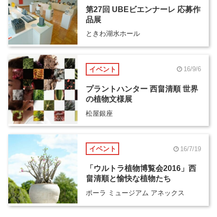
第27回 UBEビエンナーレ 応募作
品展
ときわ湖水ホール
イベント
16/9/6
プラントハンター 西畠清順 世界
の植物文様展
松屋銀座
イベント
16/7/19
「ウルトラ植物博覧会2016」西
畠清順と愉快な植物たち
ポーラ ミュージアム アネックス