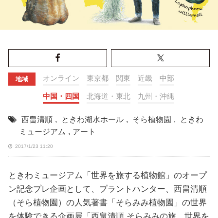
オンライン
東京都
関東
近畿
中部
地域
中国・四国
北海道・東北
九州・沖縄
西畠清順
,
ときわ湖水ホール
,
そら植物園
,
ときわ
ミュージアム
,
アート
2017/1/23 11:20
ときわミュージアム「世界を旅する植物館」のオープ
ン記念プレ企画として、プラントハンター、西畠清順
（そら植物園）の人気著書「そらみみ植物園」の世界
を体験できる企画展「西畠清順 そらみみの旅 世界を