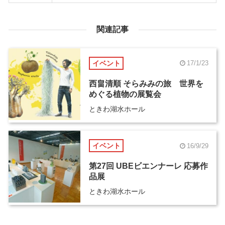
関連記事
イベント
17/1/23
西畠清順 そらみみの旅 世界を
めぐる植物の展覧会
ときわ湖水ホール
イベント
16/9/29
第27回 UBEビエンナーレ 応募作
品展
ときわ湖水ホール