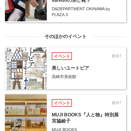
saredoの糸と靴下
D&DEPARTMENT OKINAWA by
PLAZA 3
そのほかのイベント
イベント
8/7
美しいユートピア
高崎市美術館
イベント
8/7
MUJI BOOKS『人と物』特別展
宮脇綾子
MUJI BOOKS