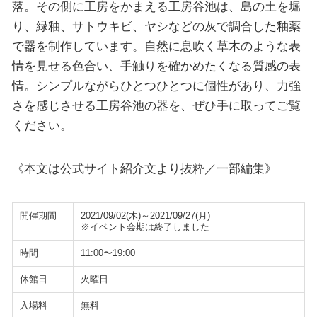
落。その側に工房をかまえる工房谷池は、島の土を堀
り、緑釉、サトウキビ、ヤシなどの灰で調合した釉薬
で器を制作しています。自然に息吹く草木のような表
情を見せる色合い、手触りを確かめたくなる質感の表
情。シンプルながらひとつひとつに個性があり、力強
さを感じさせる工房谷池の器を、ぜひ手に取ってご覧
ください。
《本文は公式サイト紹介文より抜粋／一部編集》
開催期間
2021/09/02(木)～2021/09/27(月)
※イベント会期は終了しました
時間
11:00〜19:00
休館日
火曜日
入場料
無料