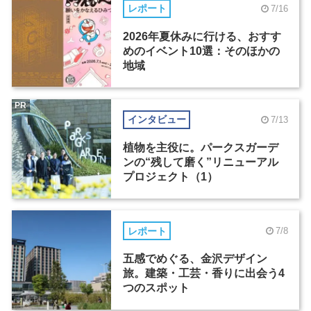
レポート
7/16
2026年夏休みに行ける、おすす
めのイベント10選：そのほかの
地域
PR
インタビュー
7/13
植物を主役に。パークスガーデ
ンの“残して磨く”リニューアル
プロジェクト（1）
レポート
7/8
五感でめぐる、金沢デザイン
旅。建築・工芸・香りに出会う4
つのスポット