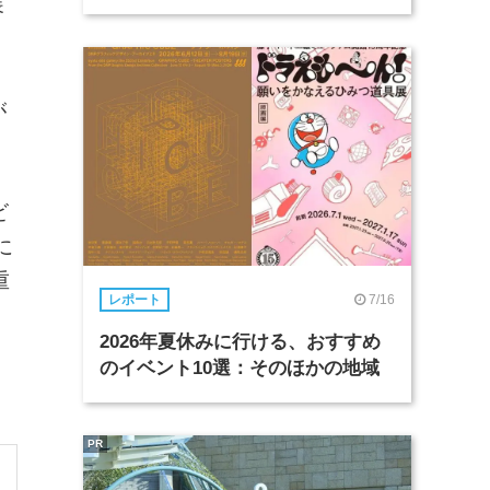
展
が
ビ
に
重
7/16
レポート
2026年夏休みに行ける、おすすめ
のイベント10選：そのほかの地域
PR