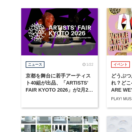
1/22
ニュース
イベント
京都を舞台に若手アーティス
どうぶつ
ト40組が出品、「ARTISTS’
れ？どこ
FAIR KYOTO 2026」が2月21
ARE WE
日から開催
GOING?
PLAY! MU