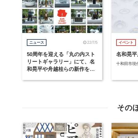
22/7/5
ニュース
イベント
50周年を迎える「丸の内スト
名和晃平
リートギャラリー」にて、名
十和田市現
和晃平や舟越桂らの新作を設
置
その