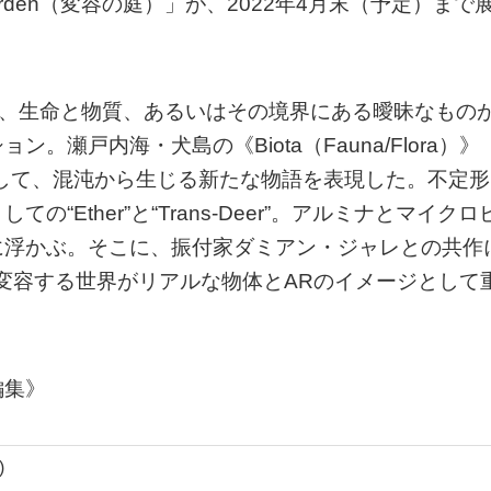
 Garden（変容の庭）」が、2022年4月末（予定）まで
の庭）」は、生命と物質、あるいはその境界にある曖昧なもの
瀬戸内海・犬島の《Biota（Fauna/Flora）》
として、混沌から生じる新たな物語を表現した。不定形
Ether”と“Trans-Deer”。アルミナとマイクロ
に浮かぶ。そこに、振付家ダミアン・ジャレとの共作
変容する世界がリアルな物体とARのイメージとして
編集》
)