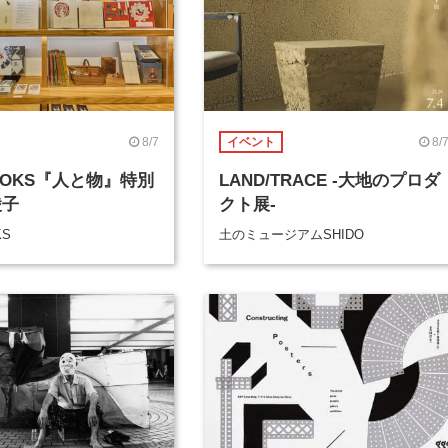
8/7
8/
イベント
BOOKS『人と物』特別
LAND/TRACE -大地のプロダ
綾子
クト展-
KS
土のミュージアムSHIDO