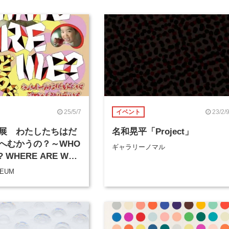
25/5/7
23/2/
イベント
展 わたしたちはだ
名和晃平「Project」
へむかうの？～WHO
ギャラリーノマル
? WHERE ARE WE
SEUM