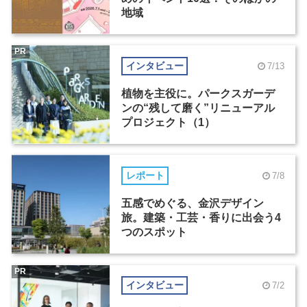
地域
PR
インタビュー
7/13
植物を主役に。パークスガーデ
ンの“残して磨く”リニューアル
プロジェクト（1）
レポート
7/8
五感でめぐる、金沢デザイン
旅。建築・工芸・香りに出会う4
つのスポット
PR
インタビュー
7/2