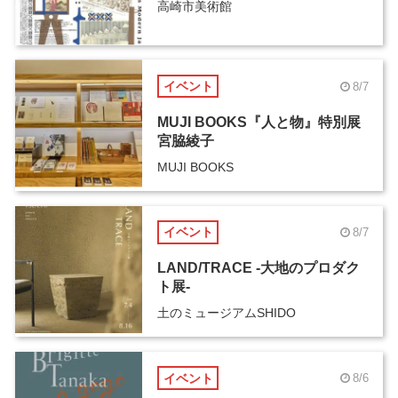
高崎市美術館
イベント
8/7
MUJI BOOKS『人と物』特別展
宮脇綾子
MUJI BOOKS
イベント
8/7
LAND/TRACE -大地のプロダク
ト展-
土のミュージアムSHIDO
イベント
8/6