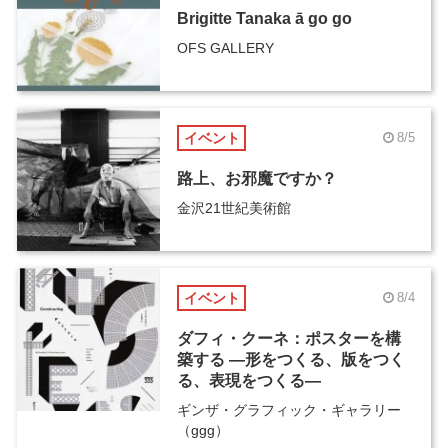
Brigitte Tanaka ā go go
OFS GALLERY
イベント
8/5
路上、お邪魔ですか？
金沢21世紀美術館
イベント
8/4
ダフィ・クーネ：ポスターを構
築する ―形をつくる、版をつく
る、表現をつくる―
ギンザ・グラフィック・ギャラリー
（ggg）