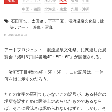
地域
中国・四国
北海道・東北
九州・沖縄
石田真也
,
太田遼
,
下平千夏
,
混流温泉文化祭
,
建
築
,
アート
,
映像・写真
2016/11/8 10:45
アートプロジェクト「混流温泉文化祭」に関連した展
覧会「渚町5丁目4番地4F・5F・6F」が開催される。
「渚町5丁目4番地4F・5F・6F」。この記号は、一体
何を指し示すのだろう。
ただの文字の羅列でしかないこの記号が、ある特定の
場所を記すために民法上定められたものであるなら
ば、そこに曖昧さは認められないはずだ。しかし、そ