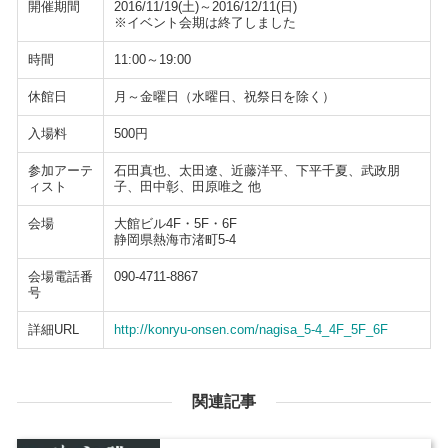
開催期間
2016/11/19(土)～2016/12/11(日)
※イベント会期は終了しました
時間
11:00～19:00
休館日
月～金曜日（水曜日、祝祭日を除く）
入場料
500円
参加アーテ
石田真也、太田遼、近藤洋平、下平千夏、武政朋
ィスト
子、田中彰、田原唯之 他
会場
大館ビル4F・5F・6F
静岡県熱海市渚町5-4
会場電話番
090-4711-8867
号
詳細URL
http://konryu-onsen.com/nagisa_5-4_4F_5F_6F
関連記事