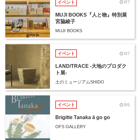
イベント
8/7
MUJI BOOKS『人と物』特別展
宮脇綾子
MUJI BOOKS
イベント
8/7
LAND/TRACE -大地のプロダク
ト展-
土のミュージアムSHIDO
イベント
8/6
Brigitte Tanaka ā go go
OFS GALLERY