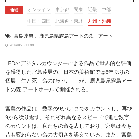
オンライン
東京都
関東
近畿
中部
地域
中国・四国
北海道・東北
九州・沖縄
宮島達男
,
鹿児島県霧島アートの森
,
アート
2016/9/26 11:00
LEDのデジタルカウンターによる作品で世界的な評価
を獲得した宮島達男の、日本の美術館では6年ぶりの
個展「生と死－命のひかり－」が、鹿児島県霧島アー
トの森 アートホールで開催される。
宮島の作品は、数字の9から1までをカウントし、再び
9から繰り返す。それぞれ異なるスピードで進む数字
のカウントは、私たちの命を表しており、宮島は今も
昔も変わらない命の大切さを訴えている。また、宮島