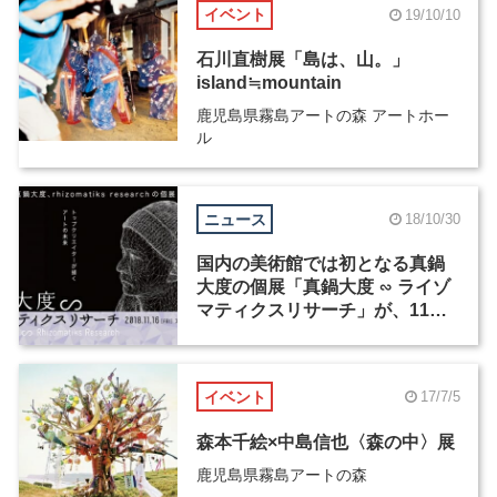
イベント
19/10/10
石川直樹展「島は、山。」
island≒mountain
鹿児島県霧島アートの森 アートホー
ル
ニュース
18/10/30
国内の美術館では初となる真鍋
大度の個展「真鍋大度 ∽ ライゾ
マティクスリサーチ」が、11月
16日から鹿児島県霧島アートの
森で開催
イベント
17/7/5
森本千絵×中島信也〈森の中〉展
鹿児島県霧島アートの森