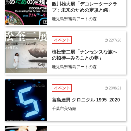
飯川雄大展「デコレータークラ
ブ：未来のための定規と縄」
鹿児島県霧島アートの森
イベント
22/7/28
植松奎二展「ナンセンスな旅へ
の招待―みることの夢」
鹿児島県霧島アートの森
イベント
20/8/21
宮島達男 クロニクル 1995−2020
千葉市美術館