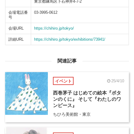
東京都練馬区下石神井4-7-2
会場電話番
03-3995-0612
号
会場URL
https://chihiro.jp/tokyo/
詳細URL
https://chihiro.jp/tokyo/exhibitions/73941/
関連記事
イベント
25/4/10
西巻茅子 はじめての絵本『ボタ
ンのくに』 そして『わたしのワ
ンピース』
ちひろ美術館・東京