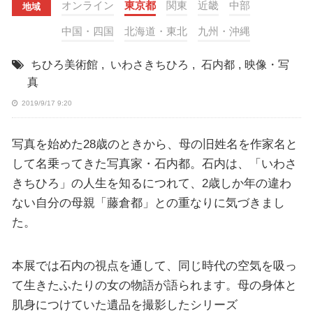
オンライン
東京都
関東
近畿
中部
地域
中国・四国
北海道・東北
九州・沖縄
ちひろ美術館
,
いわさきちひろ
,
石内都
,
映像・写
真
2019/9/17 9:20
写真を始めた28歳のときから、母の旧姓名を作家名と
して名乗ってきた写真家・石内都。石内は、「いわさ
きちひろ」の人生を知るにつれて、2歳しか年の違わ
ない自分の母親「藤倉都」との重なりに気づきまし
た。
本展では石内の視点を通して、同じ時代の空気を吸っ
て生きたふたりの女の物語が語られます。母の身体と
肌身につけていた遺品を撮影したシリーズ