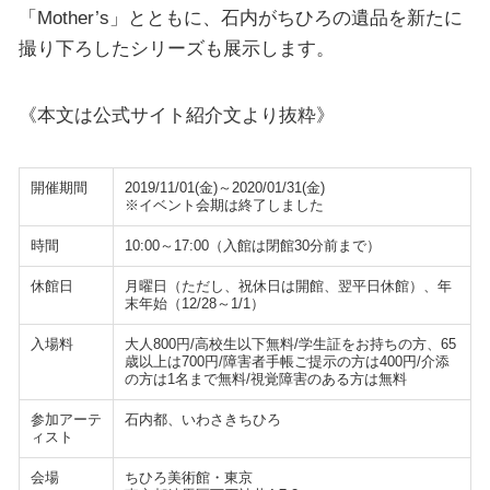
「Mother’s」とともに、石内がちひろの遺品を新たに
撮り下ろしたシリーズも展示します。
《本文は公式サイト紹介文より抜粋》
開催期間
2019/11/01(金)～2020/01/31(金)
※イベント会期は終了しました
時間
10:00～17:00（入館は閉館30分前まで）
休館日
月曜日（ただし、祝休日は開館、翌平日休館）、年
末年始（12/28～1/1）
入場料
大人800円/高校生以下無料/学生証をお持ちの方、65
歳以上は700円/障害者手帳ご提示の方は400円/介添
の方は1名まで無料/視覚障害のある方は無料
参加アーテ
石内都、いわさきちひろ
ィスト
会場
ちひろ美術館・東京