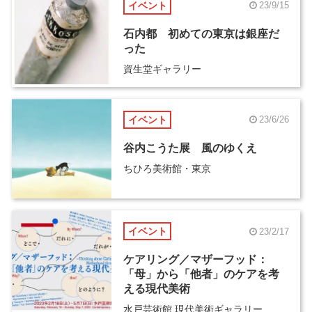
イベント
23/9/15
石内都 初めての東京は銀座だ
った
資生堂ギャラリー
イベント
23/6/26
谷内こうた展 風のゆくえ
ちひろ美術館・東京
イベント
23/2/17
ケアリング／マザーフッド：
「母」から「他者」のケアを考
える現代美術
水戸芸術館 現代美術ギャラリー