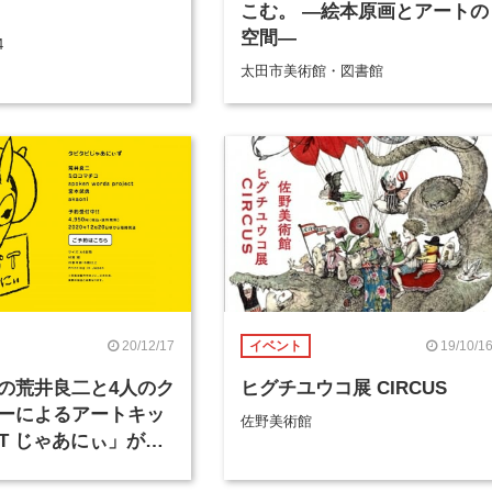
こむ。 ―絵本原画とアートの
空間―
4
太田市美術館・図書館
20/12/17
19/10/1
イベント
の荒井良二と4人のク
ヒグチユウコ展 CIRCUS
ーによるアートキッ
佐野美術館
ST じゃあにぃ」が発