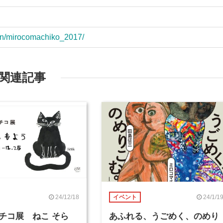
tion/mirocomachiko_2017/
関連記事
24/12/18
24/1/1
イベント
チコ展 ねこ そら
あふれる、うごめく、のめり