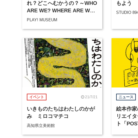
れ？どこへむかうの？～WHO
もよう
ARE WE? WHERE ARE WE
STUDIO 89
GOING?
PLAY! MUSEUM
21/7/21
イベント
ニュース
いきものたちはわたしのかが
絵本作家
み ミロコマチコ
リエイタ
ト「PO
高知県立美術館
売