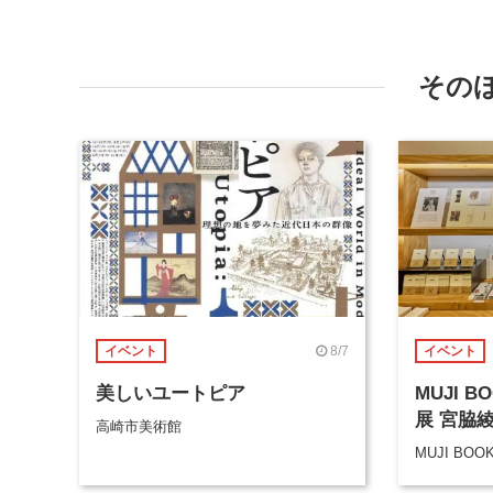
その
8/7
イベント
イベント
美しいユートピア
MUJI 
展 宮脇
高崎市美術館
MUJI BOO