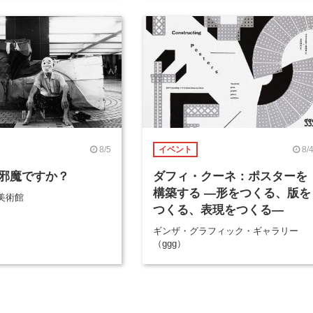
8/5
8/
イベント
邪魔ですか？
ダフィ・クーネ：ポスターを
構築する ―形をつくる、版を
美術館
つくる、表現をつくる―
ギンザ・グラフィック・ギャラリー
（ggg）