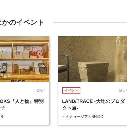
ほかのイベント
8/7
8/
イベント
BOOKS『人と物』特別
LAND/TRACE -大地のプロダ
綾子
クト展-
KS
土のミュージアムSHIDO