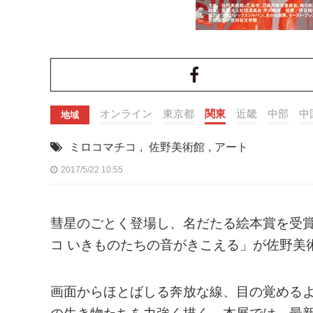
オンライン
東京都
関東
近畿
中部
中
地域
ミロコマチコ
,
佐野美術館
,
アート
2017/5/22 10:55
彗星のごとく登場し、名だたる絵本賞を受
コ いきものたちの音がきこえる」が佐野美
画面からほとばしる奔放な線、目の覚める