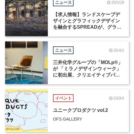
ニュース
25/5/28
【求人情報】ランドスケープデ
ザインとグラフィックデザイン
を融合するSPREADが、グラフ
ィックデザイナーなど2職種を募
集
ニュース
25/4/1
三井化学グループの「MOLp®」
が 「ミラノデザインウィーク」
に初出展、クリエイティブパー
トナーは田子學
イベント
24/9/4
ユニークプロダクツ vol.2
OFS GALLERY