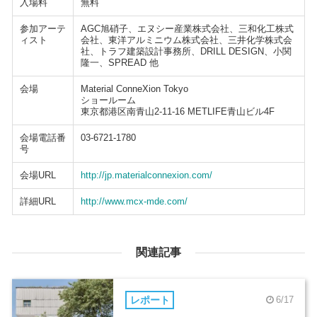
入場料
無料
参加アーテ
AGC旭硝子、エヌシー産業株式会社、三和化工株式
ィスト
会社、東洋アルミニウム株式会社、三井化学株式会
社、トラフ建築設計事務所、DRILL DESIGN、小関
隆一、SPREAD 他
会場
Material ConneXion Tokyo
ショールーム
東京都港区南青山2-11-16 METLIFE青山ビル4F
会場電話番
03-6721-1780
号
会場URL
http://jp.materialconnexion.com/
詳細URL
http://www.mcx-mde.com/
関連記事
レポート
6/17