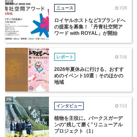
PR
ニュース
7/28
ロイヤルホストなど3ブランドへ
の提案を募集！「丹青社空間ア
ワード with ROYAL」が開始
レポート
7/16
2026年夏休みに行ける、おすす
めのイベント10選：そのほかの
地域
PR
インタビュー
7/13
植物を主役に。パークスガーデ
ンの“残して磨く”リニューアル
プロジェクト（1）