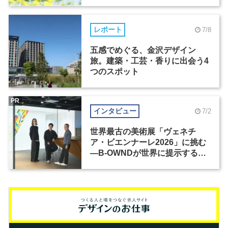
レポート
7/8
五感でめぐる、金沢デザイン
旅。建築・工芸・香りに出会う4
つのスポット
PR
インタビュー
7/2
世界最古の美術展「ヴェネチ
ア・ビエンナーレ2026」に挑む
―B-OWNDが世界に提示する美
の基準とは？（前編）