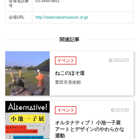
会場電話番
03-3445-0651
号
会場URL
http://www.haramuseum.or.jp/
関連記事
イベント
22/12/23
ねこのほそ道
豊田市美術館
イベント
22/1/20
オルタナティブ！ 小池一子展
アートとデザインのやわらかな
運動