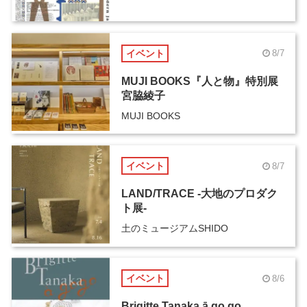
イベント
8/7
MUJI BOOKS『人と物』特別展
宮脇綾子
MUJI BOOKS
イベント
8/7
LAND/TRACE -大地のプロダク
ト展-
土のミュージアムSHIDO
イベント
8/6
Brigitte Tanaka ā go go