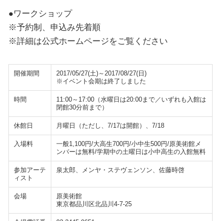
●ワークショップ
※予約制、申込み先着順
※詳細は公式ホームページをご覧ください
開催期間
2017/05/27(土)～2017/08/27(日)
※イベント会期は終了しました
時間
11:00～17:00（水曜日は20:00まで／いずれも入館は
閉館30分前まで）
休館日
月曜日（ただし、7/17は開館）、7/18
入場料
一般1,100円/大高生700円/小中生500円/原美術館メ
ンバーは無料/学期中の土曜日は小中高生の入館無料
参加アーテ
泉太郎、メンヤ・ステヴェンソン、佐藤時啓
ィスト
会場
原美術館
東京都品川区北品川4-7-25