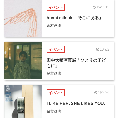
イベント
19/11/13
hoshi mitsuki「そこにある」
金柑画廊
イベント
19/7/2
田中大輔写真展「ひとりの子ど
もに」
金柑画廊
イベント
19/4/26
I LIKE HER, SHE LIKES YOU.
金柑画廊