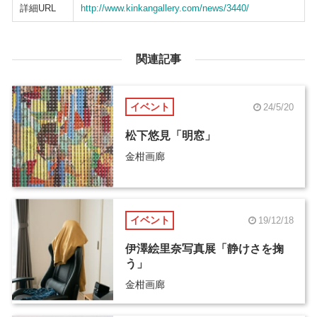
詳細URL
http://www.kinkangallery.com/news/3440/
関連記事
イベント
24/5/20
松下悠見「明窓」
金柑画廊
イベント
19/12/18
伊澤絵里奈写真展「静けさを掬
う」
金柑画廊