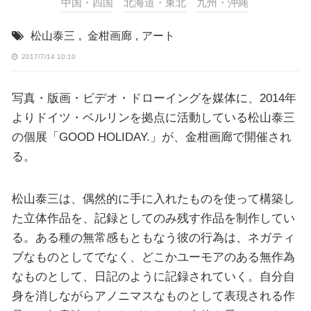
中国・四国
北海道・東北
九州・沖縄
松山泰三
,
金柑画廊
,
アート
2017/7/14 10:10
写真・版画・ビデオ・ドローイングを媒体に、2014年
よりドイツ・ベルリンを拠点に活動している松山泰三
の個展「GOOD HOLIDAY.」が、金柑画廊で開催され
る。
松山泰三は、偶然的に手に入れたものを使って構築し
た立体作品を、記録としてのみ残す作品を制作してい
る。ある種の無常感もともなう彼の行為は、ネガティ
ブなものとしてでなく、どこかユーモアのある無作為
なものとして、日記のように記録されていく。自分自
身を消しながらアノニマスなものとして表現される作