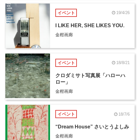
イベント
19/4/26
I LIKE HER, SHE LIKES YOU.
金柑画廊
イベント
18/8/21
クロダミサト写真展「ハローハ
ロー」
金柑画廊
イベント
18/7/6
“Dream House” さいとうよしみ
金柑画廊