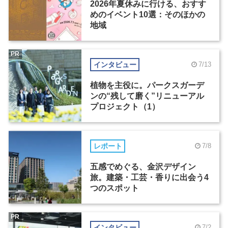
2026年夏休みに行ける、おすす
めのイベント10選：そのほかの
地域
PR
インタビュー
7/13
植物を主役に。パークスガーデ
ンの“残して磨く”リニューアル
プロジェクト（1）
レポート
7/8
五感でめぐる、金沢デザイン
旅。建築・工芸・香りに出会う4
つのスポット
PR
インタビュー
7/2