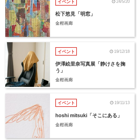
イベント
24/5/20
松下悠見「明窓」
金柑画廊
イベント
19/12/18
伊澤絵里奈写真展「静けさを掬
う」
金柑画廊
イベント
19/11/13
hoshi mitsuki「そこにある」
金柑画廊