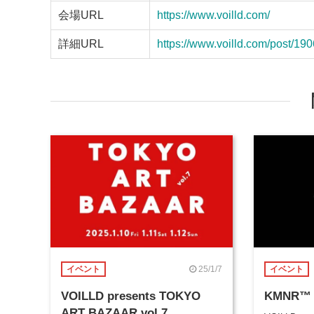
会場URL
https://www.voilld.com/
詳細URL
https://www.voilld.com/post/
25/1/7
イベント
イベント
VOILLD presents TOKYO
KMNR
ART BAZAAR vol.7