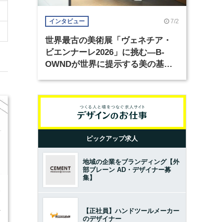
7/2
インタビュー
世界最古の美術展「ヴェネチア・
ビエンナーレ2026」に挑む―B-
OWNDが世界に提示する美の基準
とは？（前編）
ピックアップ求人
地域の企業をブランディング【外
部ブレーン AD・デザイナー募
集】
8
【正社員】ハンドツールメーカー
のデザイナー