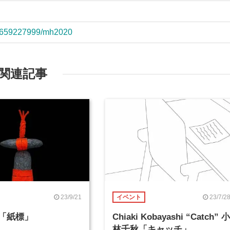
190659227999/mh2020
関連記事
23/9/21
23/7/2
イベント
™「紙標」
Chiaki Kobayashi “Catch” 小
林千秋「キャッチ」