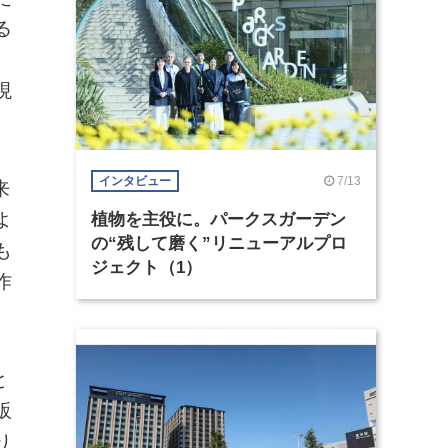
る
、
現
7/13
インタビュー
来
よ
植物を主役に。パークスガーデン
の“残して磨く”リニューアルプロ
も
ジェクト（1）
作
と
販
り