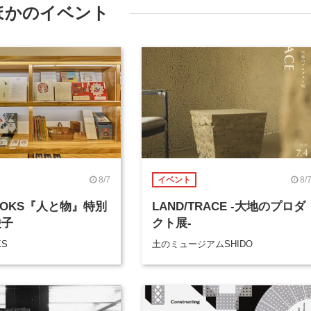
ほかのイベント
8/7
8/
イベント
BOOKS『人と物』特別
LAND/TRACE -大地のプロダ
綾子
クト展-
KS
土のミュージアムSHIDO