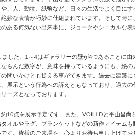
クや、人、動物、紙幣など、日々の生活でよく目にす
、絶妙な表情が巧妙に仕組まれています。そして時に
験のある何気ない出来事に、ジョークやシニカルな表
しました。1～4はギャラリーの壁が4つあることに由
にならんだ数字が、意味を持っているようにも、絵の
ての問いかけとも捉える事ができます。過去に建築に
は、展示という行為への訴えともなっており、過去の
シリーズとなっております。
10点を展示予定です。また、VOILLDと平山昌尚
治タオルやラグ、ブランケットなどの新作アイテムも
いです。皆様のご来場を、心よりお待ち申し上げてお