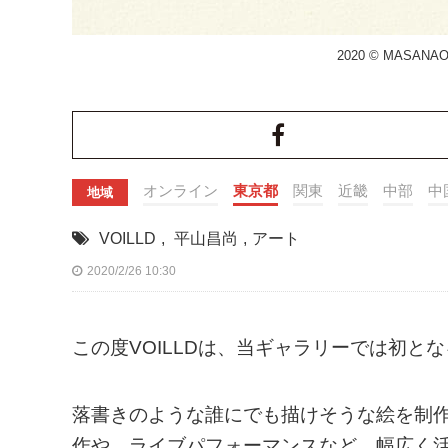
2020 © MASANAO 
オンライン
東京都
関東
近畿
中部
中
地域
VOILLD
,
平山昌尚
,
アート
2020/2/26 10:30
この度VOILLDは、当ギャラリーでは初と
落書きのような誰にでも描けそうな絵を制
作や、ライブパフォーマンスなど、幅広く