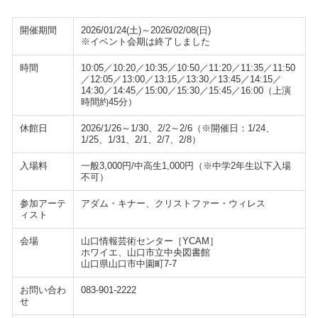
開催期間
2026/01/24(土)～2026/02/08(日)
※イベント会期は終了しました
時間
10:05／10:20／10:35／10:50／11:20／11:35／11:50
／12:05／13:00／13:15／13:30／13:45／14:15／
14:30／14:45／15:00／15:30／15:45／16:00（上演
時間約45分）
休館日
2026/1/26～1/30、2/2～2/6（※開催日：1/24、
1/25、1/31、2/1、2/7、2/8）
入場料
一般3,000円/中高生1,000円（※中学2年生以下入場
不可）
参加アーテ
アダム・キナー、クリストファー・ウィレス
ィスト
会場
山口情報芸術センター［YCAM］
ホワイエ、山口市立中央図書館
山口県山口市中園町7-7
お問い合わ
083-901-2222
せ