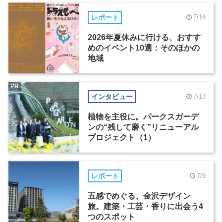
レポート
7/16
2026年夏休みに行ける、おすす
めのイベント10選：そのほかの
地域
PR
インタビュー
7/13
植物を主役に。パークスガーデ
ンの“残して磨く”リニューアル
プロジェクト（1）
レポート
7/8
五感でめぐる、金沢デザイン
旅。建築・工芸・香りに出会う4
つのスポット