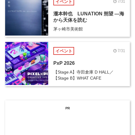
イベント
7/31
瀧本幹也 LUNATION 朔望 ―海
から天体を読む
茅ヶ崎市美術館
イベント
7/31
PxP 2026
【Stage A】寺田倉庫 D HALL／
【Stage B】WHAT CAFE
PR