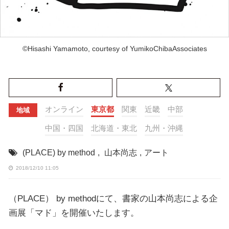
©Hisashi Yamamoto, courtesy of YumikoChibaAssociates
オンライン
東京都
関東
近畿
中部
地域
中国・四国
北海道・東北
九州・沖縄
(PLACE) by method
,
山本尚志
,
アート
2018/12/10 11:05
（PLACE） by methodにて、書家の山本尚志による企
画展「マド」を開催いたします。