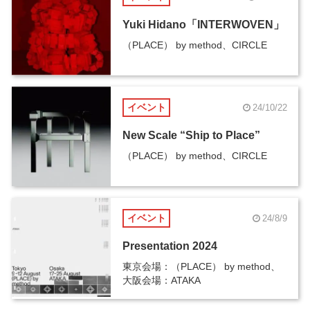
Yuki Hidano「INTERWOVEN」
（PLACE） by method、CIRCLE
イベント
24/10/22
New Scale “Ship to Place”
（PLACE） by method、CIRCLE
イベント
24/8/9
Presentation 2024
東京会場：（PLACE） by method、
大阪会場：ATAKA