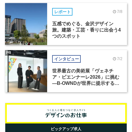
レポート
7/8
五感でめぐる、金沢デザイン
旅。建築・工芸・香りに出会う4
つのスポット
PR
インタビュー
7/2
世界最古の美術展「ヴェネチ
ア・ビエンナーレ2026」に挑む
―B-OWNDが世界に提示する美
の基準とは？（前編）
ピックアップ求人