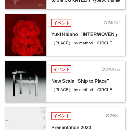
to Jia CURATED」を東京で開催
イベント
24/12/9
Yuki Hidano「INTERWOVEN」
（PLACE） by method、CIRCLE
イベント
24/10/22
New Scale “Ship to Place”
（PLACE） by method、CIRCLE
イベント
24/8/9
Presentation 2024