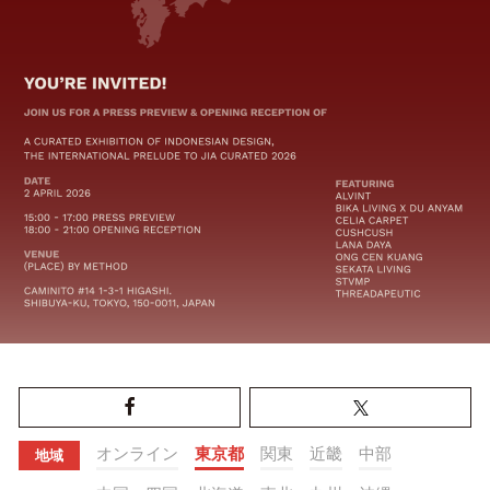
オンライン
東京都
関東
近畿
中部
地域