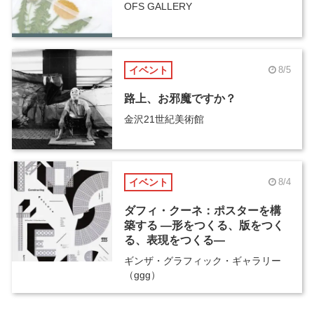
OFS GALLERY
イベント
8/5
路上、お邪魔ですか？
金沢21世紀美術館
イベント
8/4
ダフィ・クーネ：ポスターを構
築する ―形をつくる、版をつく
る、表現をつくる―
ギンザ・グラフィック・ギャラリー
（ggg）